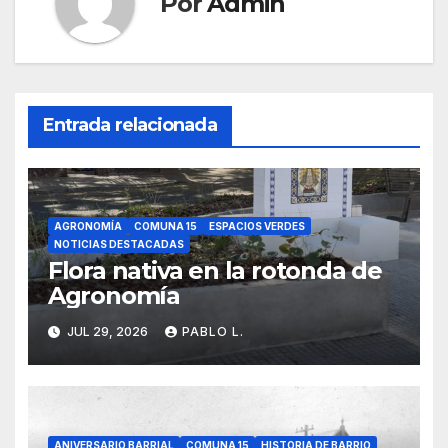
Por
Admin
Entrada relacionada
AGRONOMÍA
COMUNA 15
ESPACIOS VERDES
NOTICIAS DESTACADAS
Flora nativa en la rotonda de
Agronomía
JUL 29, 2026
PABLO L.
ANIVERSARIO BARRIAL
COMUNA 15
HISTORIA DE BARRIO