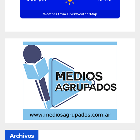
Weather from OpenWeatherMap
Archivos