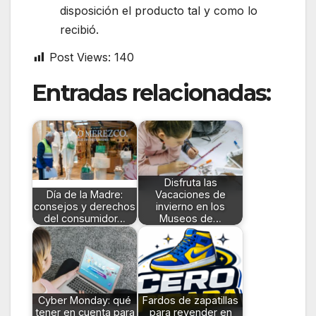
disposición el producto tal y como lo
recibió.
Post Views:
140
Entradas relacionadas:
Disfruta las
Día de la Madre:
Vacaciones de
consejos y derechos
invierno en los
del consumidor…
Museos de…
Cyber Monday: qué
Fardos de zapatillas
tener en cuenta para
para revender en