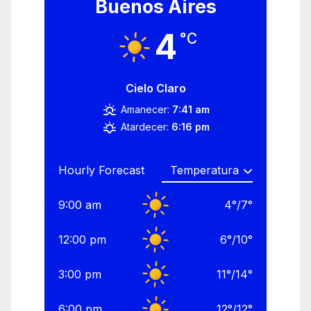
Buenos Aires
4
°C
Cielo Claro
Amanecer:
7:41 am
Atardecer:
6:16 pm
Hourly Forecast
9:00 am
4
°
/
7
°
12:00 pm
6
°
/
10
°
3:00 pm
11
°
/
14
°
6:00 pm
12
°
/
12
°