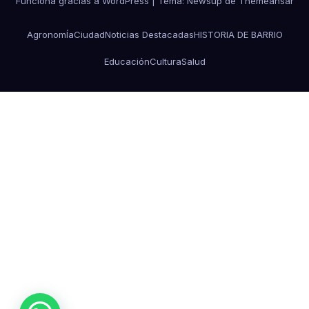
Funciona gracias a WordPress
|
Tema: Newsup de
Themeansar
AgronomÍa
Ciudad
Noticias Destacadas
HISTORIA DE BARRIO
Educación
Cultura
Salud