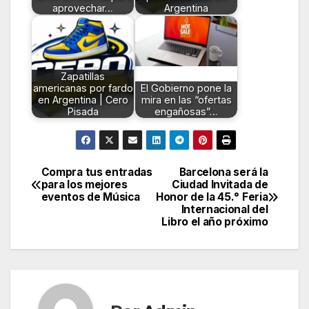
aprovechar…
Argentina
Zapatillas
americanas por fardo
El Gobierno pone la
en Argentina | Cero
mira en las “ofertas
Pisada
engañosas”…
Compra tus entradas
Barcelona será la
Navegación
para los mejores
Ciudad Invitada de
eventos de Música
Honor de la 45.° Feria
de
Internacional del
Libro el año próximo
entradas