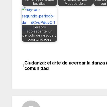
los días
Museos de…
por
Cerebro
adolescente: un
periodo de riesgos y
oportunidades
Ciudanza: el arte de acercar la danza a
Navegación
comunidad
de
entradas