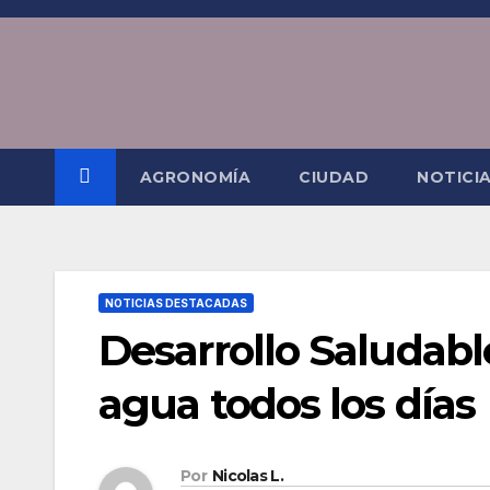
Saltar
al
contenido
AGRONOMÍA
CIUDAD
NOTICI
NOTICIAS DESTACADAS
Desarrollo Saludabl
agua todos los días
Por
Nicolas L.