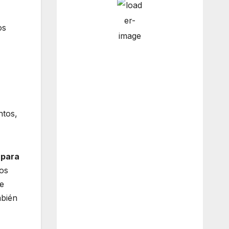
os
9:00 am
13
°
/
13
°
12:00
14
°
/
14
°
pm
ntos,
3:00 pm
15
°
/
15
°
 para
gos
de
6:00 pm
14
°
/
14
°
mbién
Weather from OpenWeatherMap