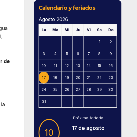
Calendario y feriados
Agosto 2026
agua
Lu
Ma
Mi
Ju
Vi
Sa
Do
l,
1
2
3
4
5
6
7
8
9
er de
10
11
12
13
14
15
16
17
18
19
20
21
22
23
24
25
26
27
28
29
30
31
 la
Próximo feriado
17 de agosto
10