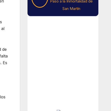
en
Paso a la Inmortalidad de
San Martín
Tiempo En Buenos
os
 al
Aires
Buenos Aires
d de
alta
13
°C
. Es
Lluvia Ligera
Amanecer:
7:43 am
Atardecer:
6:15 pm
los
Hourly Forecast