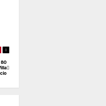
ó 80
illa
rcio