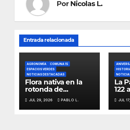
Por
Nicolas L.
Entrada relacionada
AGRONOMÍA
COMUNA 15
ANIVERS
ESPACIOS VERDES
HISTORI
NOTICIAS DESTACADAS
NOTICIA
Flora nativa en la
La P
rotonda de
122 
Agronomía
iden
JUL 29, 2026
PABLO L.
JUL 17
memo