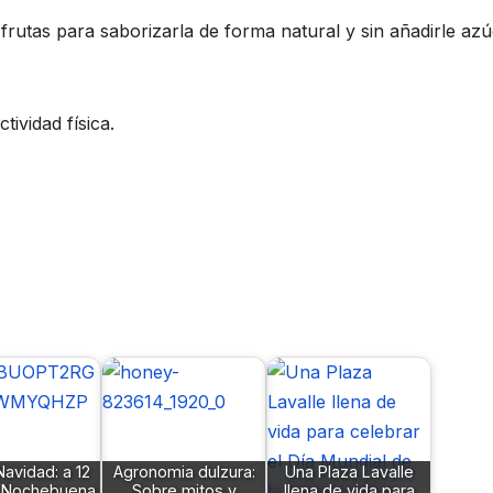
frutas para saborizarla de forma natural y sin añadirle az
ividad física.
Navidad: a 12
Agronomia dulzura:
Una Plaza Lavalle
e Nochebuena
Sobre mitos y
llena de vida para