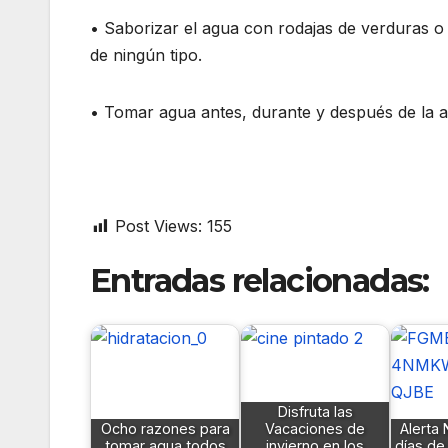
• Saborizar el agua con rodajas de verduras o 
de ningún tipo.
• Tomar agua antes, durante y después de la act
Post Views:
155
Entradas relacionadas:
Disfruta las
Ocho razones para
Vacaciones de
Alerta 
tomar agua todos
invierno en los
días d