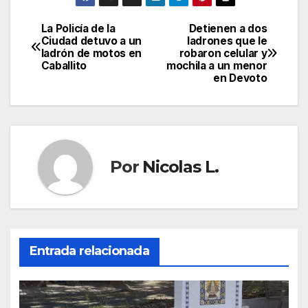
La Policía de la
Detienen a dos
Navegación
Ciudad detuvo a un
ladrones que le
ladrón de motos en
robaron celular y
de
Caballito
mochila a un menor
en Devoto
entradas
Por
Nicolas L.
Entrada relacionada