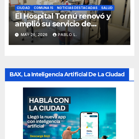
CIUDAD
COMUNA 15
NOTICIAS DESTACADAS
SALUD
El Hospital Tornú renovó y
amplió su servicio de
Anatomía Patológica en
MAY 26, 2026
PABLO L.
Parque Chas
BAX, La Inteligencia Artificial De La Ciudad