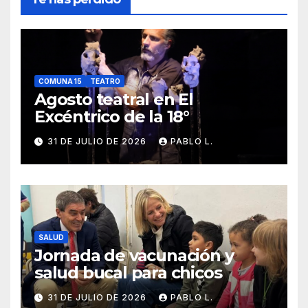
COMUNA 15
TEATRO
Agosto teatral en El
Excéntrico de la 18°
31 DE JULIO DE 2026
PABLO L.
SALUD
Jornada de vacunación y
salud bucal para chicos
31 DE JULIO DE 2026
PABLO L.