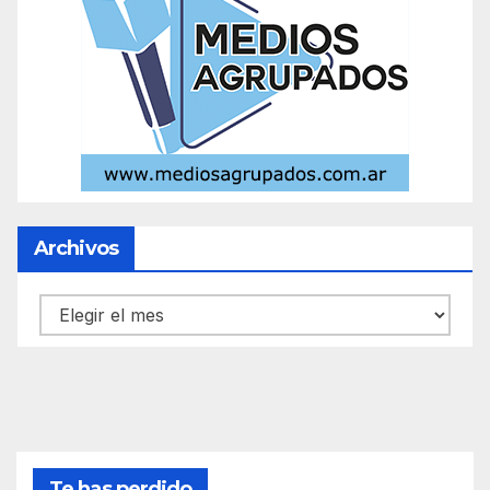
Archivos
Archivos
Te has perdido