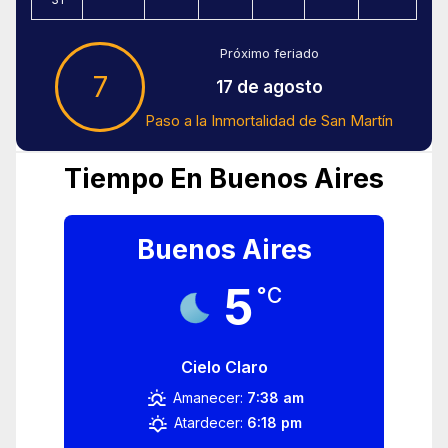
Próximo feriado
7
17 de agosto
Paso a la Inmortalidad de San Martín
Tiempo En Buenos Aires
Buenos Aires
5
°C
Cielo Claro
Amanecer:
7:38 am
Atardecer:
6:18 pm