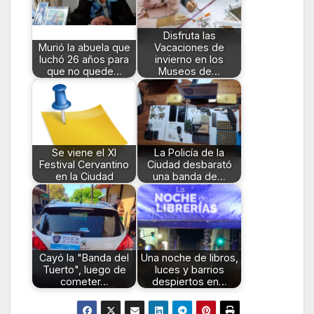
Disfruta las
Murió la abuela que
Vacaciones de
luchó 26 años para
invierno en los
que no quede…
Museos de…
Se viene el XI
La Policía de la
Festival Cervantino
Ciudad desbarató
en la Ciudad
una banda de…
Cayó la "Banda del
Una noche de libros,
Tuerto", luego de
luces y barrios
cometer…
despiertos en…