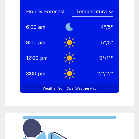
Hourly Forecast
6:00 am
4
°
/
5
°
9:00 am
5
°
/
5
°
12:00 pm
9
°
/
11
°
3:00 pm
12
°
/
12
°
Weather from OpenWeatherMap