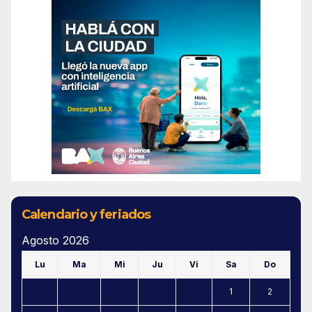
Calendario y feriados
Agosto 2026
Lu
Ma
Mi
Ju
Vi
Sa
Do
1
2