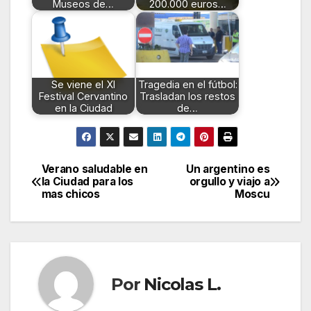
Museos de…
200.000 euros…
Se viene el XI
Tragedia en el fútbol:
Festival Cervantino
Trasladan los restos
en la Ciudad
de…
Verano saludable en
Un argentino es
Navegación
la Ciudad para los
orgullo y viajo a
mas chicos
Moscu
de
entradas
Por
Nicolas L.