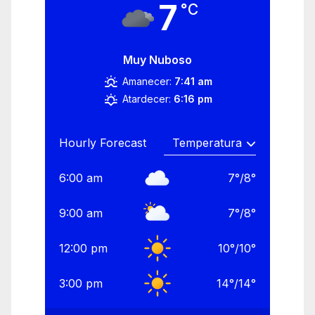
7
°C
Muy Nuboso
Amanecer:
7:41 am
Atardecer:
6:16 pm
Hourly Forecast
6:00 am
7
°
/
8
°
9:00 am
7
°
/
8
°
12:00 pm
10
°
/
10
°
3:00 pm
14
°
/
14
°