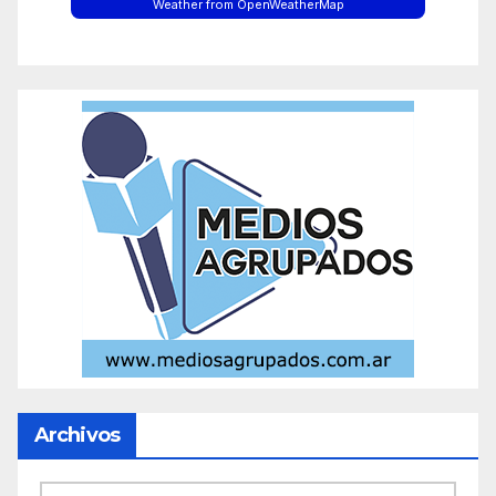
Weather from OpenWeatherMap
Archivos