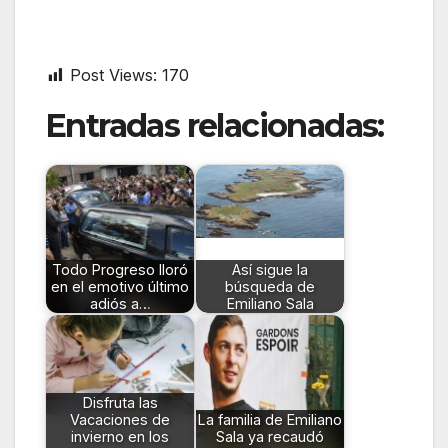
Post Views:
170
Entradas relacionadas:
Todo Progreso lloró
Así sigue la
en el emotivo último
búsqueda de
adiós a…
Emiliano Sala
Disfruta las
Vacaciones de
La familia de Emiliano
invierno en los
Sala ya recaudó