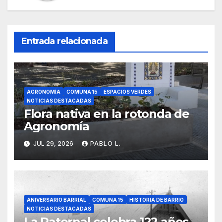
Entrada relacionada
AGRONOMÍA
COMUNA 15
ESPACIOS VERDES
NOTICIAS DESTACADAS
Flora nativa en la rotonda de
Agronomía
JUL 29, 2026
PABLO L.
ANIVERSARIO BARRIAL
COMUNA 15
HISTORIA DE BARRIO
NOTICIAS DESTACADAS
La Paternal celebra 122 años