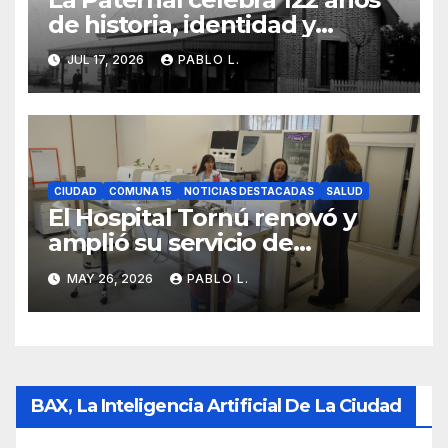
de historia, identidad y
memoria barrial
JUL 17, 2026
PABLO L.
CIUDAD
COMUNA 15
NOTICIAS DESTACADAS
SALUD
El Hospital Tornú renovó y
amplió su servicio de
Anatomía Patológica en
MAY 26, 2026
PABLO L.
Parque Chas
BAX, La Inteligencia Artificial De La Ciudad