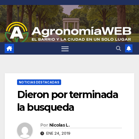
Saltar
al
contenido
NOTICIAS DESTACADAS
Dieron por terminada
la busqueda
Por
Nicolas L.
ENE 24, 2019