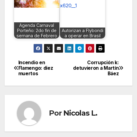
Agenda Carnaval
Porteño: 2do fin de
Autorizan a Flybondi
semana de Febrero
a operar en Brasil
Incendio en
Corrupción k:
Navegación
Flamengo: diez
detuvieron a Martín
muertos
Báez
de
entradas
Por
Nicolas L.