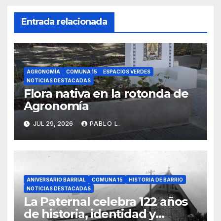
Entrada relacionada
AGRONOMÍA
COMUNA 15
ESPACIOS VERDES
NOTICIAS DESTACADAS
Flora nativa en la rotonda de
Agronomía
JUL 29, 2026
PABLO L.
ANIVERSARIO BARRIAL
COMUNA 15
HISTORIA DE BARRIO
NOTICIAS DESTACADAS
La Paternal celebra 122 años
de historia, identidad y