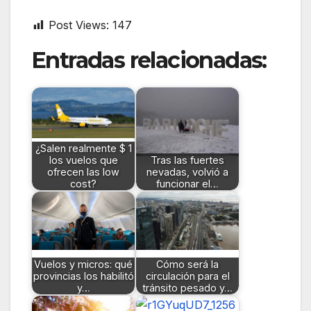
Post Views:
147
Entradas relacionadas:
¿Salen realmente $ 1
los vuelos que
Tras las fuertes
ofrecen las low
nevadas, volvió a
cost?
funcionar el…
Vuelos y micros: qué
Cómo será la
provincias los habilitó
circulación para el
y…
tránsito pesado y…