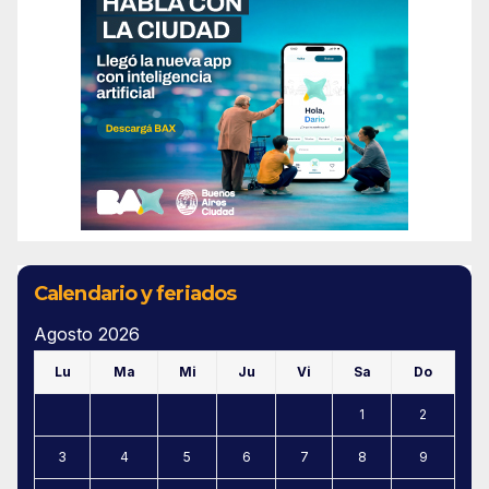
Calendario y feriados
Agosto 2026
Lu
Ma
Mi
Ju
Vi
Sa
Do
1
2
3
4
5
6
7
8
9