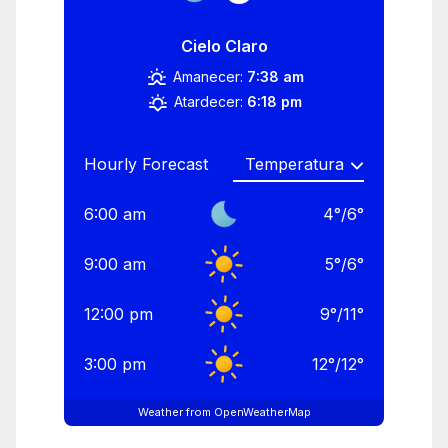
Cielo Claro
Amanecer:
7:38 am
Atardecer:
6:18 pm
Hourly Forecast
6:00 am
4
°
/
6
°
9:00 am
5
°
/
6
°
12:00 pm
9
°
/
11
°
3:00 pm
12
°
/
12
°
Weather from OpenWeatherMap