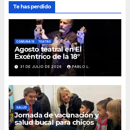
Te has perdido
COMUNA 15
TEATRO
Agosto teatral en El
Excéntrico de la 18°
31 DE JULIO DE 2026
PABLO L.
SALUD
Jornada de vacunación y
salud bucal para chicos