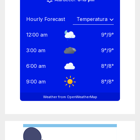
Hourly Forecast
12:00 am
9
°
/
9
°
3:00 am
9
°
/
9
°
6:00 am
8
°
/
8
°
9:00 am
8
°
/
8
°
Weather from OpenWeatherMap