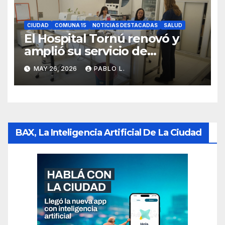
CIUDAD
COMUNA 15
NOTICIAS DESTACADAS
SALUD
El Hospital Tornú renovó y
amplió su servicio de
Anatomía Patológica en
MAY 26, 2026
PABLO L.
Parque Chas
BAX, La Inteligencia Artificial De La Ciudad