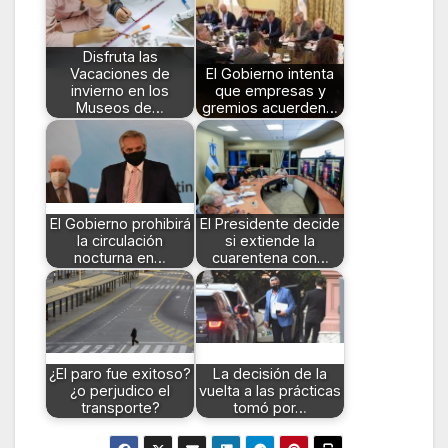
Disfruta las
Vacaciones de
El Gobierno intenta
invierno en los
que empresas y
Museos de…
gremios acuerden…
El Gobierno prohibirá
El Presidente decide
la circulación
si extiende la
nocturna en…
cuarentena con…
¿El paro fue exitoso?
La decisión de la
¿o perjudico el
vuelta a las prácticas
transporte?
tomó por…