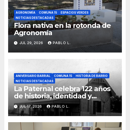
AGRONOMÍA
COMUNA 15
ESPACIOS VERDES
NOTICIAS DESTACADAS
Flora nativa en la rotonda de
Agronomía
JUL 29, 2026
PABLO L.
ANIVERSARIO BARRIAL
COMUNA 15
HISTORIA DE BARRIO
NOTICIAS DESTACADAS
La Paternal celebra 122 años
de historia, identidad y
memoria barrial
JUL 17, 2026
PABLO L.