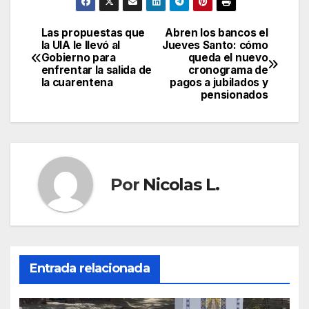
Las propuestas que
Abren los bancos el
Navegación
la UIA le llevó al
Jueves Santo: cómo
Gobierno para
queda el nuevo
de
enfrentar la salida de
cronograma de
la cuarentena
pagos a jubilados y
entradas
pensionados
Por
Nicolas L.
Entrada relacionada