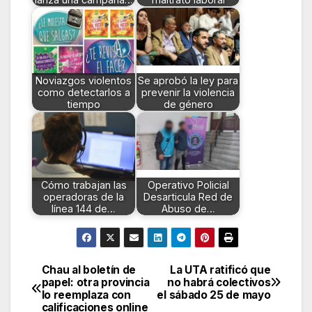
Noviazgos violentos
Se aprobó la ley para
como detectarlos a
prevenir la violencia
tiempo
de género
Cómo trabajan las
Operativo Policial
operadoras de la
Desarticula Red de
línea 144 de…
Abuso de…
Chau al boletín de
La UTA ratificó que
Navegación
papel: otra provincia
no habrá colectivos
lo reemplaza con
el sábado 25 de mayo
de
calificaciones online