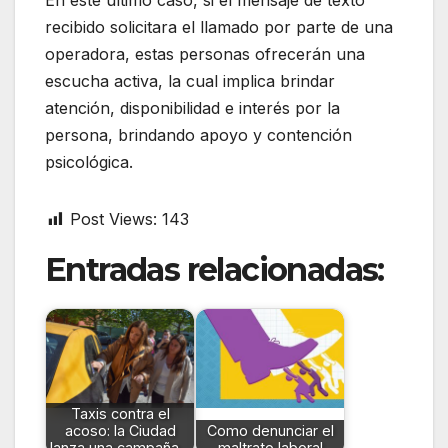
En este último caso, si el mensaje de texto
recibido solicitara el llamado por parte de una
operadora, estas personas ofrecerán una
escucha activa, la cual implica brindar
atención, disponibilidad e interés por la
persona, brindando apoyo y contención
psicológica.
Post Views:
143
Entradas relacionadas:
Taxis contra el
acoso: la Ciudad
Como denunciar el
lanza una campaña…
maltrato laboral