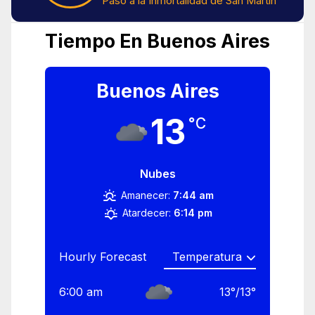
Paso a la Inmortalidad de San Martín
Tiempo En Buenos Aires
Buenos Aires
13
°C
Nubes
Amanecer:
7:44 am
Atardecer:
6:14 pm
Hourly Forecast
6:00 am
13
°
/
13
°