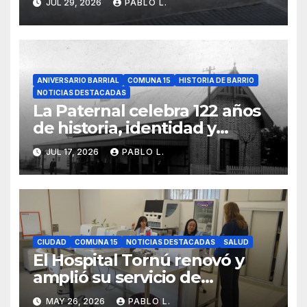
JUL 29, 2026
PABLO L.
ANIVERSARIO BARRIAL
COMUNA 15
HISTORIA DE BARRIO
NOTICIAS DESTACADAS
La Paternal celebra 122 años
de historia, identidad y
memoria barrial
JUL 17, 2026
PABLO L.
CIUDAD
COMUNA 15
NOTICIAS DESTACADAS
SALUD
El Hospital Tornú renovó y
amplió su servicio de
Anatomía Patológica en
MAY 26, 2026
PABLO L.