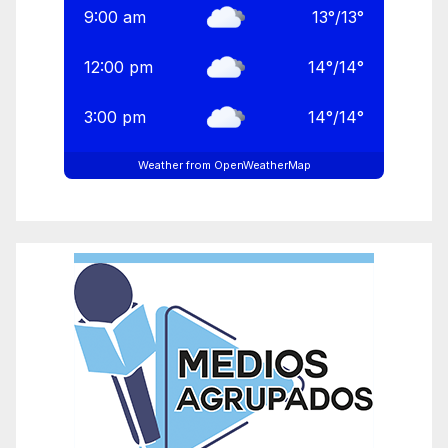
9:00 am
13
°
/
13
°
12:00 pm
14
°
/
14
°
3:00 pm
14
°
/
14
°
Weather from OpenWeatherMap