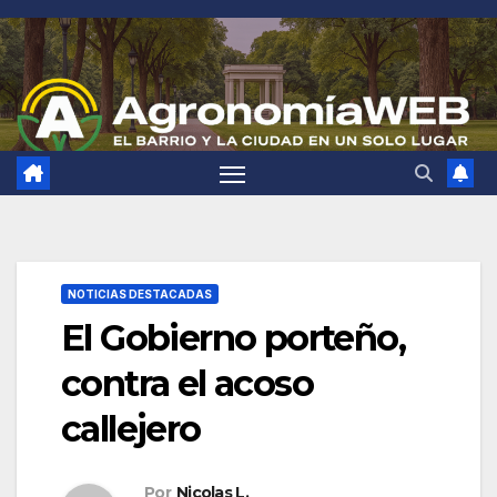
Saltar
al
contenido
NOTICIAS DESTACADAS
El Gobierno porteño,
contra el acoso
callejero
Por
Nicolas L.