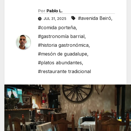
Por
Pablo L.
#avenida Beiró
,
JUL 31, 2025
#comida porteña
,
#gastronomía barrial
,
#historia gastronómica
,
#mesón de guadalupe
,
#platos abundantes
,
#restaurante tradicional