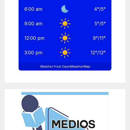
6:00 am
4
°
/
5
°
9:00 am
5
°
/
5
°
12:00 pm
9
°
/
11
°
3:00 pm
12
°
/
12
°
Weather from OpenWeatherMap