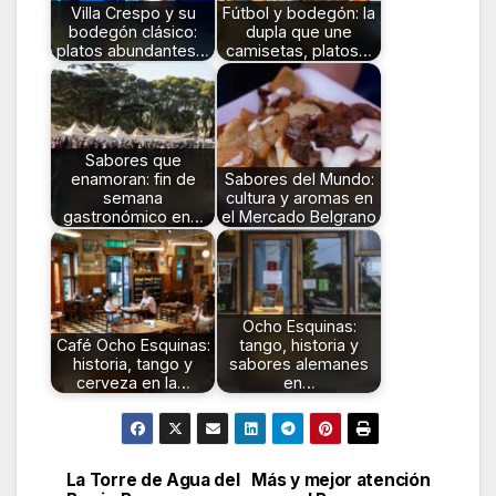
Villa Crespo y su
Fútbol y bodegón: la
bodegón clásico:
dupla que une
platos abundantes…
camisetas, platos…
Sabores que
enamoran: fin de
Sabores del Mundo:
semana
cultura y aromas en
gastronómico en…
el Mercado Belgrano
Ocho Esquinas:
Café Ocho Esquinas:
tango, historia y
historia, tango y
sabores alemanes
cerveza en la…
en…
La Torre de Agua del
Más y mejor atención
Navegación