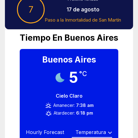
7
17 de agosto
Paso a la Inmortalidad de San Martín
Tiempo En Buenos Aires
Buenos Aires
5
°C
Cielo Claro
Amanecer:
7:38 am
Atardecer:
6:18 pm
Hourly Forecast