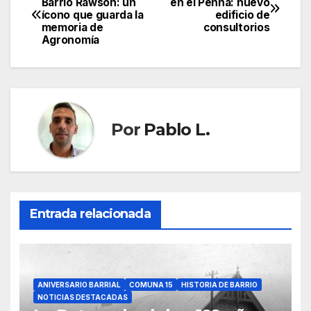
Barrio Rawson: un
en el Penna: nuevo
ícono que guarda la
edificio de
de
memoria de
consultorios
Agronomía
entradas
Por
Pablo L.
Entrada relacionada
ANIVERSARIO BARRIAL
COMUNA 15
HISTORIA DE BARRIO
NOTICIAS DESTACADAS