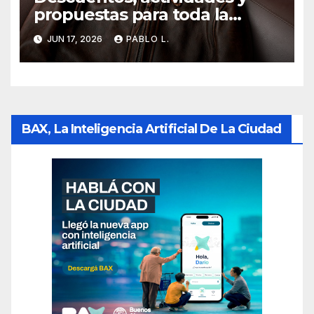
propuestas para toda la
familia en una jornada
JUN 17, 2026
PABLO L.
especial de Villa Crespo
BAX, La Inteligencia Artificial De La Ciudad