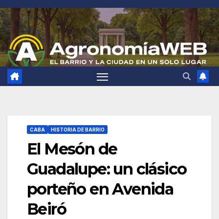
Saltar
al
contenido
CABA
HISTORIA DE BARRIO
El Mesón de
Guadalupe: un clásico
porteño en Avenida
Beiró