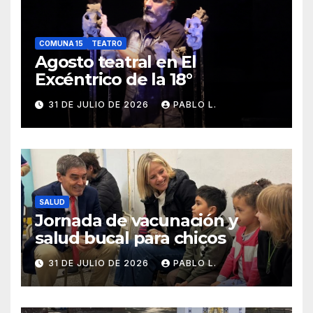
COMUNA 15
TEATRO
Agosto teatral en El
Excéntrico de la 18°
31 DE JULIO DE 2026
PABLO L.
SALUD
Jornada de vacunación y
salud bucal para chicos
31 DE JULIO DE 2026
PABLO L.