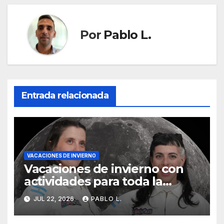
Por
Pablo L.
Entrada relacionada
VACACIONES DE INVIERNO
Vacaciones de invierno con
actividades para toda la
familia en los Museos de la
JUL 22, 2026
PABLO L.
Ciudad