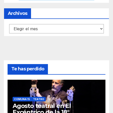
Archivos
Archivos
Te has perdido
COMUNA 15
TEATRO
Agosto teatral en El
Excéntrico de la 18°