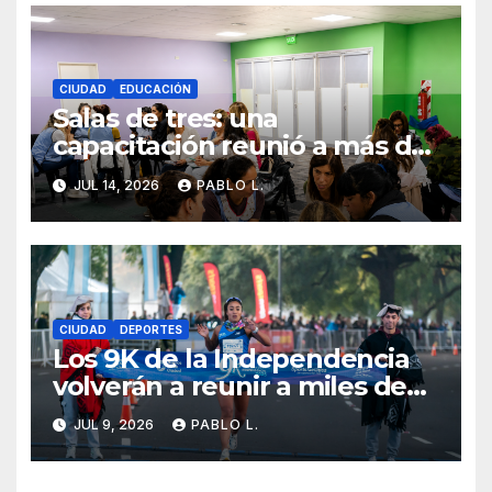
CIUDAD
EDUCACIÓN
Salas de tres: una
capacitación reunió a más de
mil docentes porteños
JUL 14, 2026
PABLO L.
CIUDAD
DEPORTES
Los 9K de la Independencia
volverán a reunir a miles de
corredores con un homenaje
JUL 9, 2026
PABLO L.
especial a la bandera