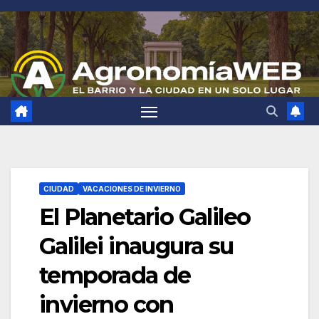
Saltar
al
contenido
CIUDAD
VACACIONES DE INVIERNO
El Planetario Galileo
Galilei inaugura su
temporada de
invierno con