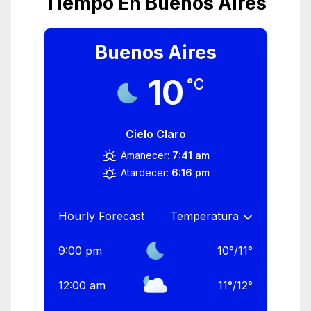
Tiempo En Buenos Aires
Buenos Aires
10
°C
Cielo Claro
Amanecer:
7:41 am
Atardecer:
6:16 pm
Hourly Forecast
9:00 pm
10
°
/
11
°
12:00 am
11
°
/
12
°