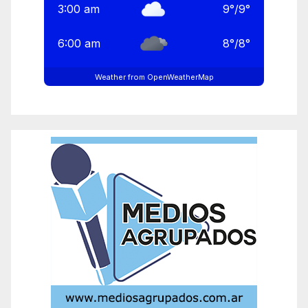
3:00 am
9
°
/
9
°
6:00 am
8
°
/
8
°
Weather from OpenWeatherMap