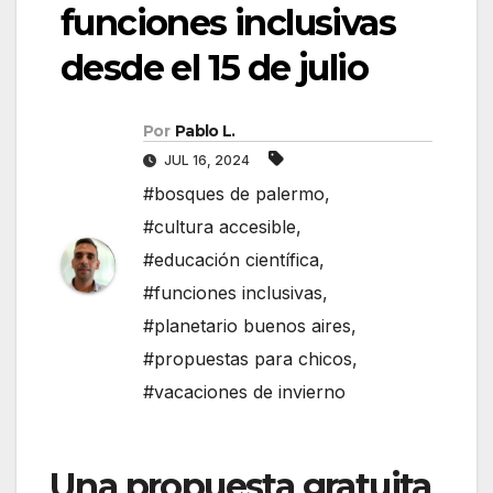
funciones inclusivas
desde el 15 de julio
Por
Pablo L.
JUL 16, 2024
#bosques de palermo
,
#cultura accesible
,
#educación científica
,
#funciones inclusivas
,
#planetario buenos aires
,
#propuestas para chicos
,
#vacaciones de invierno
Una propuesta gratuita