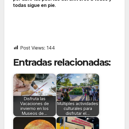
todas sigue en pie
.
Post Views:
144
Entradas relacionadas:
Disfruta las
Vacaciones de
Múltiples actividades
invierno en los
culturales para
Museos de…
disfrutar el…