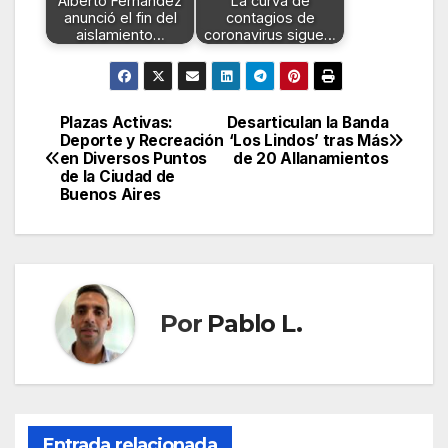
Alberto Fernández
La curva de
anunció el fin del
contagios de
aislamiento…
coronavirus sigue…
Plazas Activas:
Desarticulan la Banda
Navegación
Deporte y Recreación
‘Los Lindos’ tras Más
en Diversos Puntos
de 20 Allanamientos
de
de la Ciudad de
Buenos Aires
entradas
Por
Pablo L.
Entrada relacionada