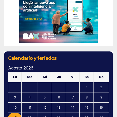
Calendario y feriados
Agosto 2026
Lu
Ma
Mi
Ju
Vi
Sa
Do
1
2
3
4
5
6
7
8
9
10
11
12
13
14
15
16