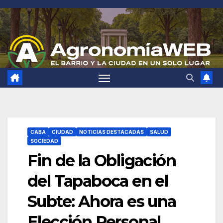
Saltar
al
contenido
CABA
CIUDAD
NOTICIAS DESTACADAS
SALUD
SOCIEDAD
Fin de la Obligación
del Tapaboca en el
Subte: Ahora es una
Elección Personal