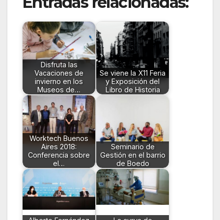
Entradas relacionadas:
Disfruta las
Vacaciones de
Se viene la X11 Feria
invierno en los
y Exposición del
Museos de…
Libro de Historia
Worktech Buenos
Aires 2018:
Seminario de
Conferencia sobre
Gestión en el barrio
el…
de Boedo