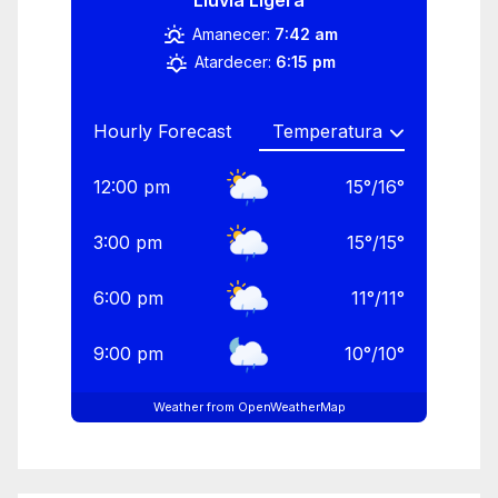
Amanecer:
7:42 am
Atardecer:
6:15 pm
Hourly Forecast
12:00 pm
15
°
/
16
°
3:00 pm
15
°
/
15
°
6:00 pm
11
°
/
11
°
9:00 pm
10
°
/
10
°
Weather from OpenWeatherMap