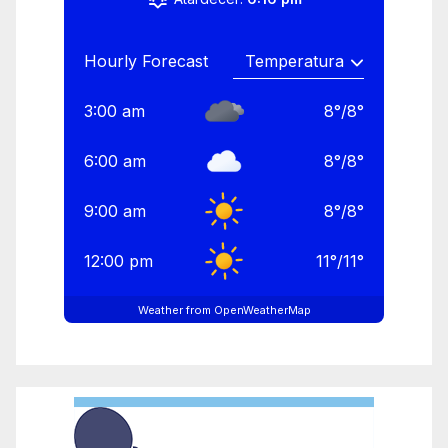
Hourly Forecast
3:00 am
8
°
/
8
°
6:00 am
8
°
/
8
°
9:00 am
8
°
/
8
°
12:00 pm
11
°
/
11
°
Weather from OpenWeatherMap