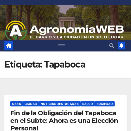
Saltar
al
contenido
Etiqueta:
Tapaboca
CABA
CIUDAD
NOTICIAS DESTACADAS
SALUD
SOCIEDAD
Fin de la Obligación del Tapaboca
en el Subte: Ahora es una Elección
Personal