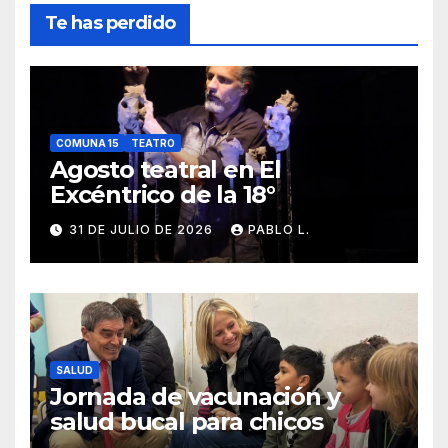
Te has perdido
COMUNA 15
TEATRO
Agosto teatral en El
Excéntrico de la 18°
31 DE JULIO DE 2026
PABLO L.
SALUD
Jornada de vacunación y
salud bucal para chicos