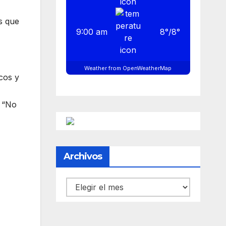
es que
9:00 am
8
°
/
8
°
Weather from OpenWeatherMap
cos y
 “No
Archivos
Archivos