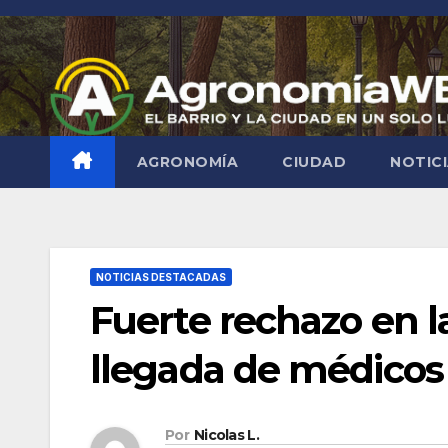
Saltar
al
contenido
AGRONOMÍA
CIUDAD
NOTIC
NOTICIAS DESTACADAS
Fuerte rechazo en la
llegada de médicos 
Por
Nicolas L.