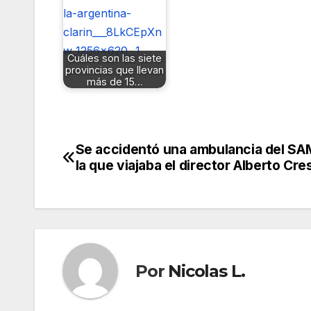
Cuáles son las siete
provincias que llevan
más de 15…
Se accidentó una ambulancia del SA
Navegación
la que viajaba el director Alberto Cre
de
entradas
Por
Nicolas L.