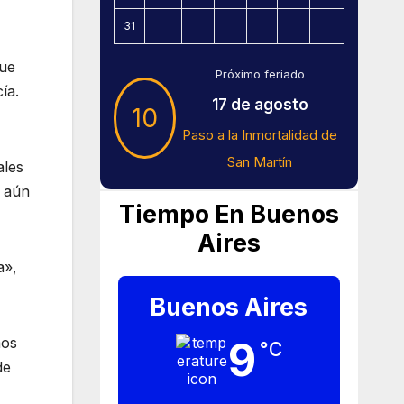
31
que
Próximo feriado
a​.
17 de agosto
10
Paso a la Inmortalidad de
San Martín
ales
, aún
Tiempo En Buenos
Aires
a»,
Buenos Aires
mos
9
°C
de