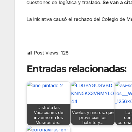
cuestiones de logística y traslado.
Se van a cit
La iniciativa causó el rechazo del Colegio de M
Post Views:
128
Entradas relacionadas:
Disfruta las
Vacaciones de
Vuelos y micros: qué
La 
invierno en los
provincias los
con
Museos de…
habilitó y…
corona