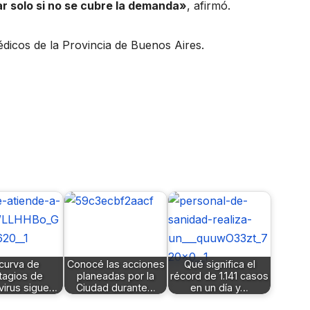
ar solo si no se cubre la demanda»
, afirmó.
édicos de la Provincia de Buenos Aires.
curva de
Conocé las acciones
Qué significa el
tagios de
planeadas por la
récord de 1.141 casos
virus sigue…
Ciudad durante…
en un día y…