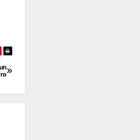
 un
rro