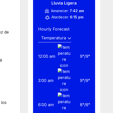
Lluvia Ligera
r
Amanecer:
7:42 am
Atardecer:
6:15 pm
Hourly Forecast
ez de
12:00 am
9
°
/
9
°
lá
3:00 am
9
°
/
9
°
 los
6:00 am
8
°
/
8
°