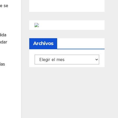
ue se
lida
ndar
Archivos
Archivos
las