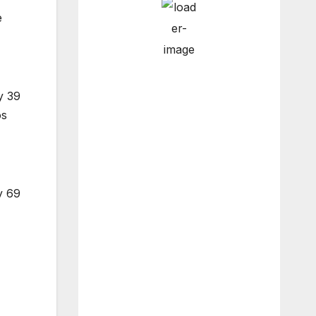
e
3:00 pm
13
°
/
14
°
y 39
os
6:00 pm
12
°
/
12
°
9:00 pm
10
°
/
11
°
y 69
12:00 am
10
°
/
10
°
Weather from OpenWeatherMap