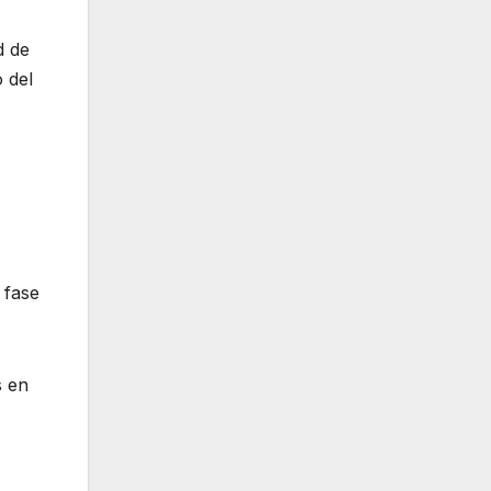
d de
o del
 fase
s en