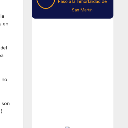
Paso a la Inmortalidad de
San Martín
la
s en
Tiempo En Buenos
Aires
 del
Buenos Aires
pa
13
°C
n no
Lluvia Moderada
Amanecer:
7:42 am
) son
Atardecer:
6:15 pm
%)
Hourly Forecast