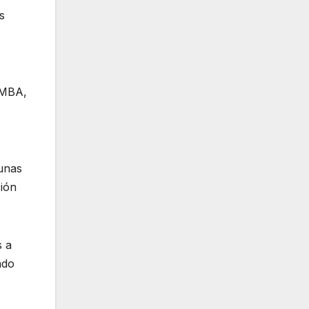
s
 AMBA,
unas
ción
s a
ado