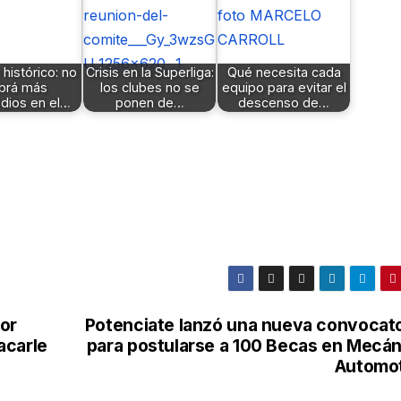
histórico: no
Crisis en la Superliga:
Qué necesita cada
brá más
los clubes no se
equipo para evitar el
dios en el…
ponen de…
descenso de…
or
Potenciate lanzó una nueva convocato
acarle
para postularse a 100 Becas en Mecán
Automot