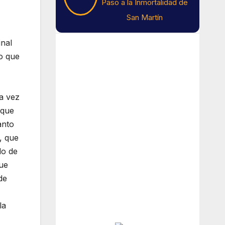
Paso a la Inmortalidad de
San Martín
inal
Tiempo En Buenos
lo que
Aires
Buenos Aires
a vez
 que
13
°C
anto
, que
do de
Lluvia De Gran Intensidad
que
Amanecer:
7:42 am
de
Atardecer:
6:15 pm
la
Hourly Forecast