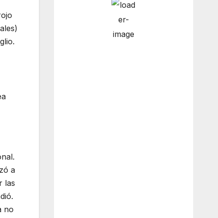
rojo
ales)
3:00 pm
13
°
/
14
°
glio.
6:00 pm
12
°
/
13
°
ea
9:00 pm
10
°
/
11
°
nal.
zó a
12:00 am
10
°
/
10
°
r las
dió.
a no
Weather from OpenWeatherMap