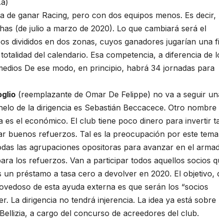
a de ganar Racing, pero con dos equipos menos. Es decir,
has (de julio a marzo de 2020). Lo que cambiará será el
os divididos en dos zonas, cuyos ganadores jugarían una f
otalidad del calendario. Esa competencia, a diferencia de 
romedios De ese modo, en principio, habrá 34 jornadas para
glio
(reemplazante de Omar De Felippe) no va a seguir un
anhelo de la dirigencia es Sebastián Beccacece. Otro nombre
 es el económico. El club tiene poco dinero para invertir t
r buenos refuerzos. Tal es la preocupación por este tema
n todas las agrupaciones opositoras para avanzar en el arma
ara los refuerzos. Van a participar todos aquellos socios 
s un préstamo a tasa cero a devolver en 2020. El objetivo, 
novedoso de esta ayuda externa es que serán los “socios
. La dirigencia no tendrá injerencia. La idea ya está sobre 
Bellizia, a cargo del concurso de acreedores del club.