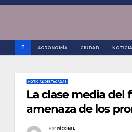
Saltar
al
contenido
AGRONOMÍA
CIUDAD
NOTICI
NOTICIAS DESTACADAS
La clase media del fú
amenaza de los pr
Por
Nicolas L.