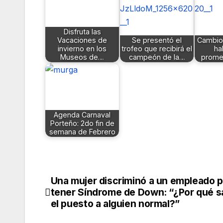
Disfruta las
Vacaciones de
Se presentó el
Cambio 
invierno en los
trofeo que recibirá el
ha
Museos de…
campeón de la…
prome
Agenda Carnaval
Porteño: 2do fin de
semana de Febrero
Una mujer discriminó a un empleado p
Navegación
tener Síndrome de Down: “¿Por qué s
de
el puesto a alguien normal?”