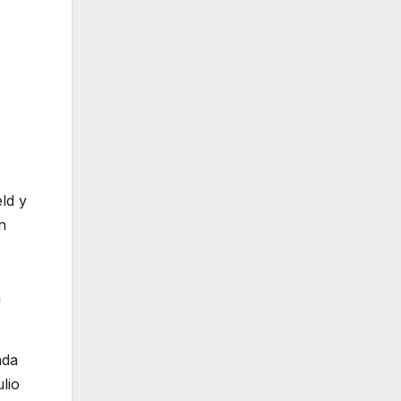
ld y
n
a
ada
lio