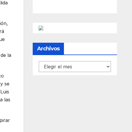
lida
ión,
rá
ue
Archivos
de la
Archivos
co
 y se
 Luis
a las
pirar