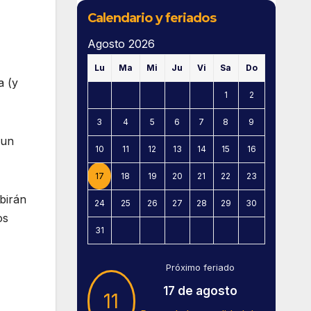
Calendario y feriados
Agosto 2026
Lu
Ma
Mi
Ju
Vi
Sa
Do
a (y
1
2
3
4
5
6
7
8
9
 un
10
11
12
13
14
15
16
17
18
19
20
21
22
23
birán
24
25
26
27
28
29
30
os
31
Próximo feriado
17 de agosto
11