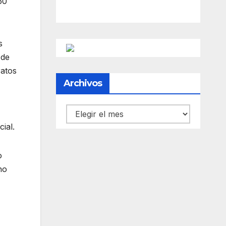
50
s
 de
ratos
Archivos
Archivos
ial.
o
no