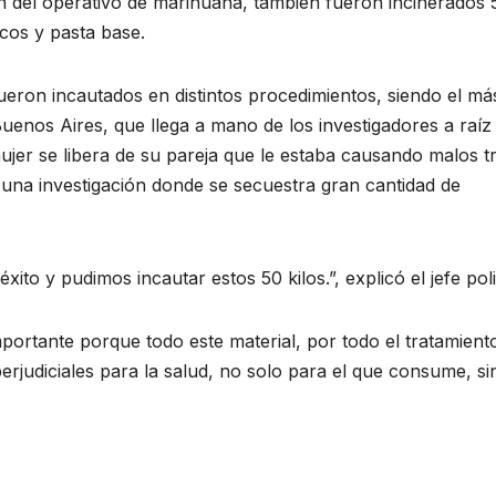
ón del operativo de marihuana, también fueron incinerados 
cos y pasta base.
ueron incautados en distintos procedimientos, siendo el má
uenos Aires, que llega a mano de los investigadores a raíz
jer se libera de su pareja que le estaba causando malos t
 una investigación donde se secuestra gran cantidad de
to y pudimos incautar estos 50 kilos.”, explicó el jefe polic
portante porque todo este material, por todo el tratamient
erjudiciales para la salud, no solo para el que consume, si