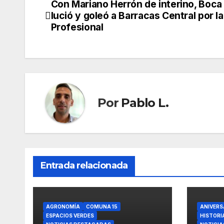
Con Mariano Herrón de interino, Boca
Navegación
lució y goleó a Barracas Central por la
de
Profesional
entradas
Por
Pablo L.
Entrada relacionada
AGRONOMÍA
COMUNA 15
ANIVERS
ESPACIOS VERDES
HISTORI