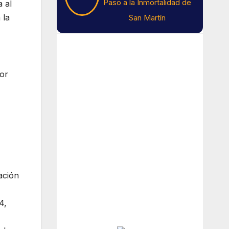
Paso a la Inmortalidad de
 al
 la
San Martín
Tiempo En Buenos
Aires
por
Buenos Aires
14
°C
Nubes
ación
Amanecer:
7:45 am
Atardecer:
6:13 pm
4,
Hourly Forecast