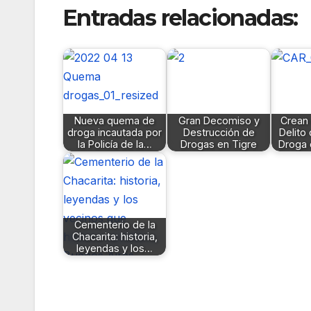
Entradas relacionadas:
Nueva quema de
Gran Decomiso y
Crean 
droga incautada por
Destrucción de
Delito
la Policía de la…
Drogas en Tigre
Droga 
Cementerio de la
Chacarita: historia,
leyendas y los…