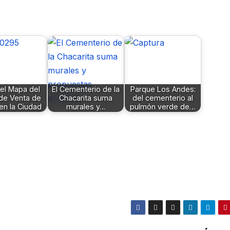
el Mapa del
El Cementerio de la
Parque Los Andes:
 de Venta de
Chacarita suma
del cementerio al
en la Ciudad
murales y…
pulmón verde de…