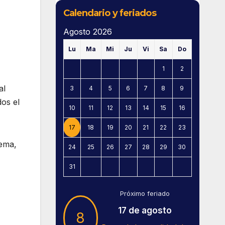
Calendario y feriados
Agosto 2026
Lu
Ma
Mi
Ju
Vi
Sa
Do
1
2
al
3
4
5
6
7
8
9
dos el
10
11
12
13
14
15
16
17
18
19
20
21
22
23
uema,
24
25
26
27
28
29
30
31
Próximo feriado
17 de agosto
8