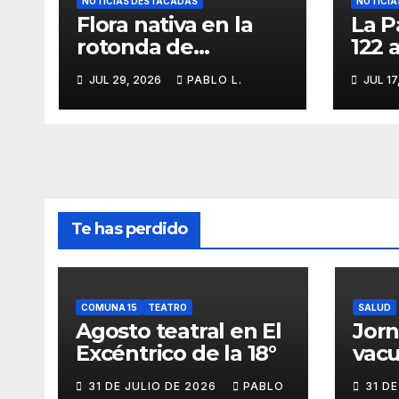
NOTICIAS DESTACADAS
NOTICIA
Flora nativa en la
La P
rotonda de
122 
Agronomía
iden
JUL 29, 2026
PABLO L.
JUL 17
memo
Te has perdido
COMUNA 15
TEATRO
SALUD
Agosto teatral en El
Jor
Excéntrico de la 18°
vacu
buca
31 DE JULIO DE 2026
PABLO
31 D