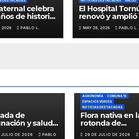
S DESTACADAS
NOTICIAS DESTACADAS
SALUD
aternal celebra
El Hospital Torn
años de historia,
renovó y amplió
tidad y
servicio de
, 2026
PABLO L.
MAY 26, 2026
PABLO L.
ria barrial
Anatomía
Patológica en
Parque Chas
AGRONOMÍA
COMUNA 15
ESPACIOS VERDES
NOTICIAS DESTACADAS
nada de
Flora nativa en l
nación y salud
rotonda de
l para chicos
Agronomía
E JULIO DE 2026
PABLO
29 DE JULIO DE 2026