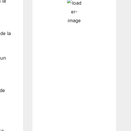
 la
12:00 am
13
°
/
14
°
de la
3:00 am
12
°
/
13
°
 un
6:00 am
12
°
/
13
°
 de
9:00 am
13
°
/
13
°
Weather from OpenWeatherMap