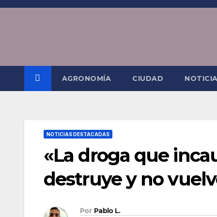
Saltar
al
contenido
AGRONOMÍA
CIUDAD
NOTICI
NOTICIAS DESTACADAS
«La droga que inca
destruye y no vuelve
Por
Pablo L.