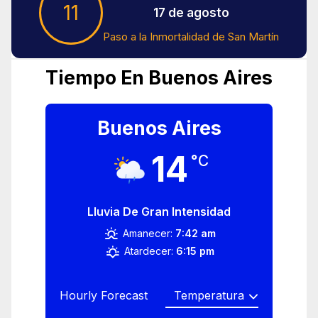
11
17 de agosto
Paso a la Inmortalidad de San Martín
Tiempo En Buenos Aires
Buenos Aires
14
°C
Lluvia De Gran Intensidad
Amanecer:
7:42 am
Atardecer:
6:15 pm
Hourly Forecast