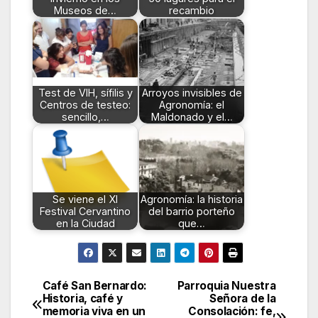
Museos de…
recambio
Test de VIH, sífilis y
Arroyos invisibles de
Centros de testeo:
Agronomía: el
sencillo,…
Maldonado y el…
Se viene el XI
Agronomía: la historia
Festival Cervantino
del barrio porteño
en la Ciudad
que…
Café San Bernardo:
Parroquia Nuestra
Navegación
Historia, café y
Señora de la
memoria viva en un
Consolación: fe,