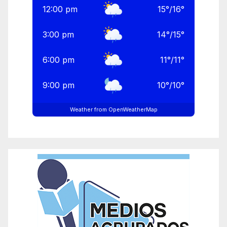
12:00 pm
15
°
/
16
°
3:00 pm
14
°
/
15
°
6:00 pm
11
°
/
11
°
9:00 pm
10
°
/
10
°
Weather from OpenWeatherMap