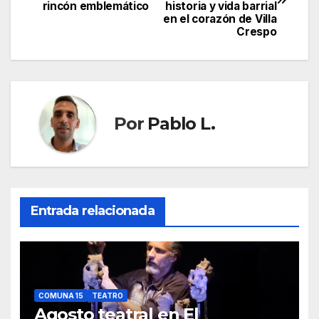
de
rincón emblemático
historia y vida barrial
en el corazón de Villa
entradas
Crespo
Por
Pablo L.
Entrada relacionada
COMUNA 15
TEATRO
Agosto teatral en El