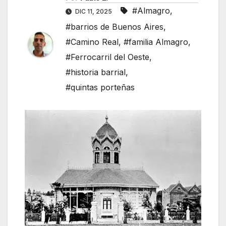
#Almagro
,
DIC 11, 2025
#barrios de Buenos Aires
,
#Camino Real
,
#familia Almagro
,
#Ferrocarril del Oeste
,
#historia barrial
,
#quintas porteñas