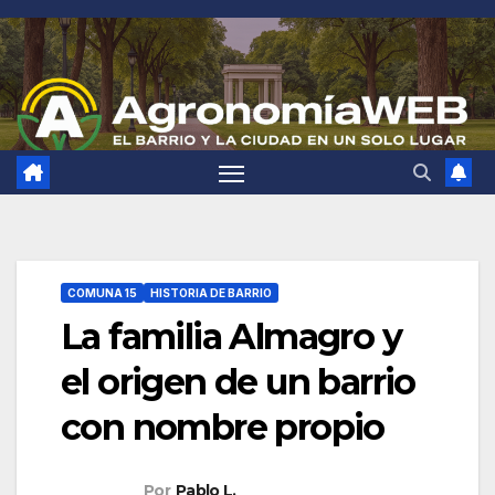
Saltar
al
contenido
COMUNA 15
HISTORIA DE BARRIO
La familia Almagro y
el origen de un barrio
con nombre propio
Por
Pablo L.