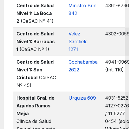
Centro de Salud
Ministro Brin
4361-873
Nivel 1: La Boca
842
2
(CeSAC Nº 41)
Centro de Salud
Velez
4302-005
Nivel 1: Barracas
Sarsfield
1
(CeSAC Nº 1)
1271
Centro de Salud
Cochabamba
4941-096
Nivel 1: San
2622
(Int. 110)
Cristóbal
(CeSAC
Nº 45)
Hospital Gral. de
Urquiza 609
4931-5252 
Agudos Ramos
4127-027
Mejía
/ 11 6277
Clínica de Salud
0454 (sol
Sexual (en planta
WhatsApp