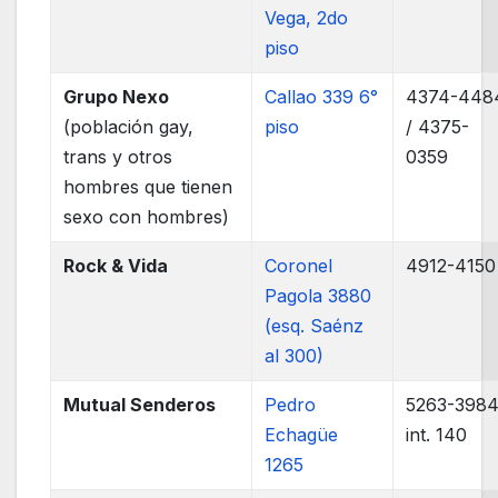
Vega, 2do
piso
Grupo Nexo
Callao 339 6°
4374-448
(población gay,
piso
/ 4375-
trans y otros
0359
hombres que tienen
sexo con hombres)
Rock & Vida
Coronel
4912-4150
Pagola 3880
(esq. Saénz
al 300)
Mutual Senderos
Pedro
5263-398
Echagüe
int. 140
1265