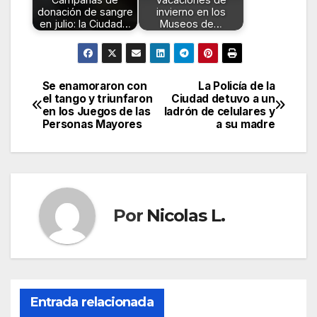
donación de sangre
invierno en los
en julio: la Ciudad…
Museos de…
Se enamoraron con
La Policía de la
Navegación
el tango y triunfaron
Ciudad detuvo a un
en los Juegos de las
ladrón de celulares y
de
Personas Mayores
a su madre
entradas
Por
Nicolas L.
Entrada relacionada