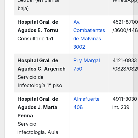
baja)
Hospital Gral. de
Av.
4521-870
Agudos E. Tornú
Combatientes
/3600/448
Consultorio 151
de Malvinas
3002
Hospital Gral. de
Pi y Margal
4121-0833
Agudos C. Argerich
750
/0828/082
Servicio de
Infectología 1° piso
Hospital Gral. de
Almafuerte
4911-3030
Agudos J. María
408
int. 239
Penna
Servicio
infectología. Aula