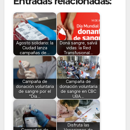
Entradas relacionadas:
Agosto solidario: la
Doná sangre, salvá
Ciudad lanza
vidas: la Red
campañas de…
Transfusional…
Campaña de
Campaña de
donación voluntaria
donación voluntaria
de sangre por el
de sangre en CBC
"Día…
UBA…
Disfruta las
Campañas de
Vacaciones de