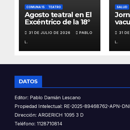
COMUNA 15
TEATRO
SALUD
Agosto teatral en El
Jor
Excéntrico de la 18°
vacu
buca
31 DE JULIO DE 2026
PABLO
31 D
L.
L.
DATOS
Editor: Pablo Damián Lescano
Propiedad Intelectual: RE-2025-89468762-APN-
Dirección: ARGERICH 1095 3 D
Teléfono: 1128710814