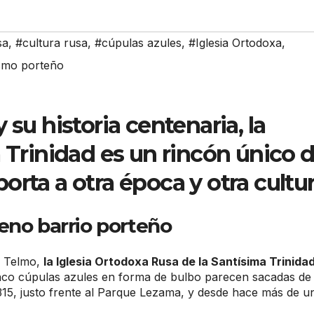
sa
,
#cultura rusa
,
#cúpulas azules
,
#Iglesia Ortodoxa
,
smo porteño
 su historia centenaria, la
a Trinidad es un rincón único 
orta a otra época y otra cultu
eno barrio porteño
n Telmo,
la Iglesia Ortodoxa Rusa de la Santísima Trinida
inco cúpulas azules en forma de bulbo parecen sacadas de
 315, justo frente al Parque Lezama, y desde hace más de u