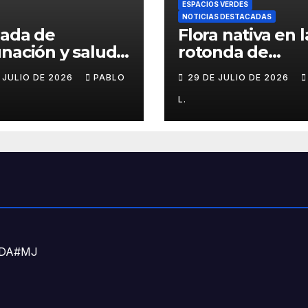
ESPACIOS VERDES
NOTICIAS DESTACADAS
nada de
Flora nativa en l
nación y salud
rotonda de
l para chicos
Agronomía
E JULIO DE 2026
PABLO
29 DE JULIO DE 2026
L.
DNDA#MJ