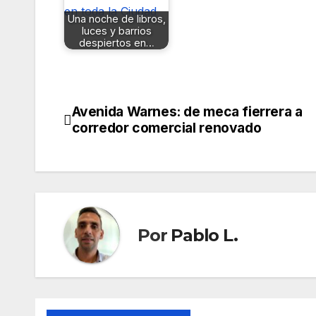
Una noche de libros,
luces y barrios
despiertos en…
Avenida Warnes: de meca fierrera a
Navegación
corredor comercial renovado
de
entradas
Por
Pablo L.