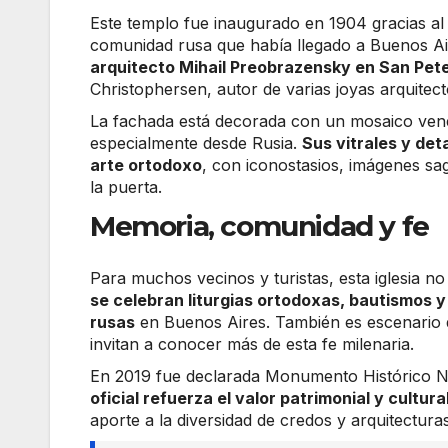
Este templo fue inaugurado en 1904 gracias al a
comunidad rusa que había llegado a Buenos Aire
arquitecto Mihail Preobrazensky en San Pet
Christophersen, autor de varias joyas arquitect
La fachada está decorada con un mosaico venec
especialmente desde Rusia.
Sus vitrales y det
arte ortodoxo
, con iconostasios, imágenes sa
la puerta.
Memoria, comunidad y fe
Para muchos vecinos y turistas, esta iglesia no
se celebran liturgias ortodoxas, bautismos y
rusas
en Buenos Aires. También es escenario d
invitan a conocer más de esta fe milenaria.
En 2019 fue declarada Monumento Histórico Na
oficial refuerza el valor patrimonial y cultur
aporte a la diversidad de credos y arquitectur