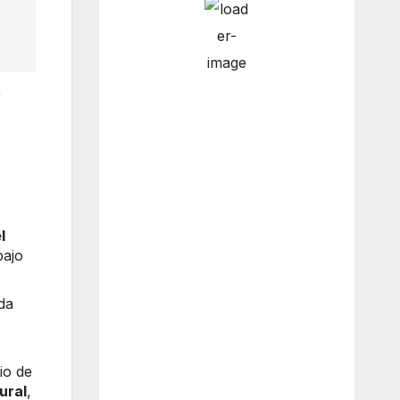
9:00 am
13
°
/
14
°
r
12:00
15
°
/
16
°
pm
l
3:00 pm
15
°
/
15
°
bajo
da
6:00 pm
11
°
/
11
°
io de
ural
,
Weather from OpenWeatherMap