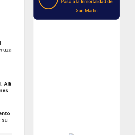
Paso a la Inmortalidad de
San Martín
Tiempo En Buenos
Aires
l
cruza
Buenos Aires
14
°C
l.
Allí
ones
Nubes
Amanecer:
7:42 am
Atardecer:
6:15 pm
ento
r su
Hourly Forecast