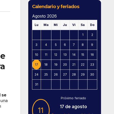
Calendario y feriados
Agosto 2026
Lu
Ma
Mi
Ju
Vi
Sa
Do
1
2
3
4
5
6
7
8
9
de
10
11
12
13
14
15
16
ra
17
18
19
20
21
22
23
24
25
26
27
28
29
30
31
d se
Próximo feriado
 una
n
17 de agosto
11