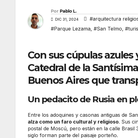
Por
Pablo L.
#arquitectura religio
DIC 31, 2024
#Parque Lezama
,
#San Telmo
,
#turi
Con sus cúpulas azules y
Catedral de la Santísim
Buenos Aires que transp
Un pedacito de Rusia en pl
Entre los adoquines y casonas antiguas de Sa
alza como un faro cultural y religioso
. Sus c
postal de Moscú, pero están en la calle Brasil
siglo forman parte del paisaje porteño.