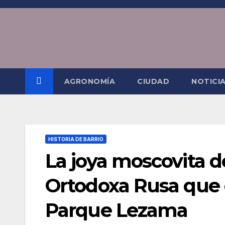
Saltar
al
contenido
AGRONOMÍA
CIUDAD
NOTICI
HISTORIA DE BARRIO
La joya moscovita de
Ortodoxa Rusa que 
Parque Lezama