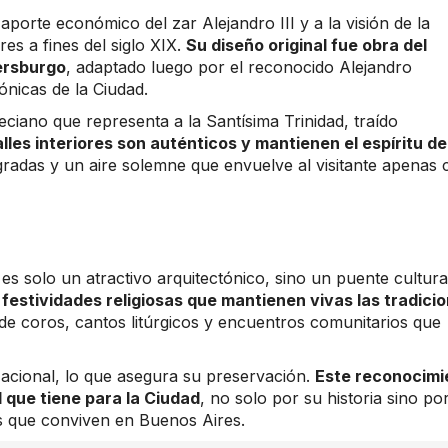
porte económico del zar Alejandro III y a la visión de la
s a fines del siglo XIX.
Su diseño original fue obra del
ersburgo
, adaptado luego por el reconocido Alejandro
ónicas de la Ciudad.
iano que representa a la Santísima Trinidad, traído
alles interiores son auténticos y mantienen el espíritu de
gradas y un aire solemne que envuelve al visitante apenas 
 es solo un atractivo arquitectónico, sino un puente cultura
 festividades religiosas que mantienen vivas las tradici
e coros, cantos litúrgicos y encuentros comunitarios que
cional, lo que asegura su preservación.
Este reconocimi
al que tiene para la Ciudad
, no solo por su historia sino po
as que conviven en Buenos Aires.