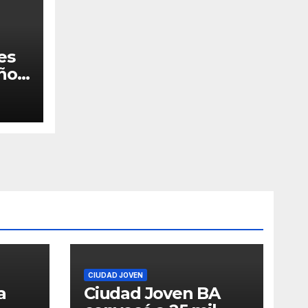
es
años
rio
CIUDAD JOVEN
a
Ciudad Joven BA