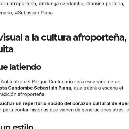
tura afroporteña
,
#milonga candombe
,
#música porteña
,
nario
,
#Sebastián Piana
sual a la cultura afroporteña,
uita
ue latiendo
l Anfiteatro del Parque Centenario será escenario de un
esta Candombe Sebastián Piana
, que traerá a escena el
radición afroporteña.
cuchar un repertorio nacido del corazón cultural de Bue
 para contar historias que vienen de generaciones atrás, 
un estilo