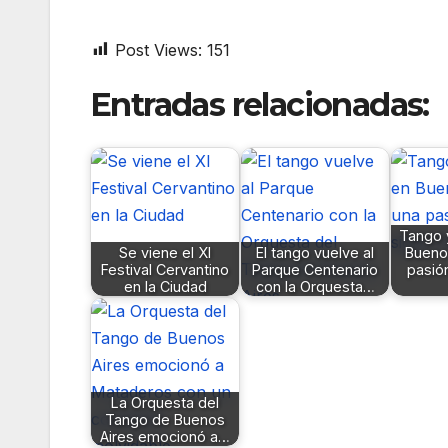
Post Views:
151
Entradas relacionadas:
Tango 
Se viene el XI
El tango vuelve al
Buenos
Festival Cervantino
Parque Centenario
pasió
en la Ciudad
con la Orquesta…
La Orquesta del
Tango de Buenos
Aires emocionó a…