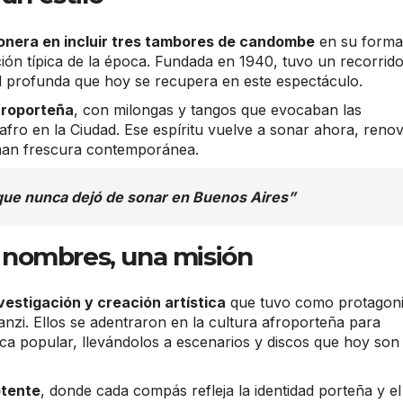
onera en incluir tres tambores de candombe
en su forma
ción típica de la época. Fundada en 1940, tuvo un recorrid
l profunda que hoy se recupera en este espectáculo.
froporteña
, con milongas y tangos que evocaban las
afro en la Ciudad. Ese espíritu vuelve a sonar ahora, reno
uman frescura contemporánea.
que nunca dejó de sonar en Buenos Aires”
es nombres, una misión
vestigación y creación artística
que tuvo como protagoni
nzi. Ellos se adentraron en la cultura afroporteña para
ca popular, llevándolos a escenarios y discos que hoy son
otente
, donde cada compás refleja la identidad porteña y el