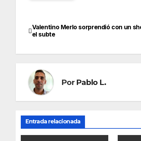
Valentino Merlo sorprendió con un s
Navegación
el subte
de
entradas
Por
Pablo L.
Entrada relacionada