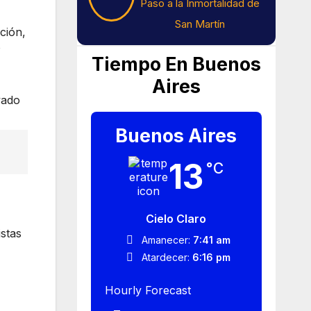
Paso a la Inmortalidad de
San Martín
ción,
o
Tiempo En Buenos
Aires
vado
Buenos Aires
13
°C
Cielo Claro
stas
Amanecer:
7:41 am
Atardecer:
6:16 pm
Hourly Forecast