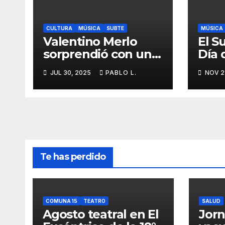
CULTURA
MÚSICA
SUBTE
MÚSICA
Valentino Merlo
El S
sorprendió con un
Día 
show en el subte
con 
JUL 30, 2025
PABLO L.
NOV 2
esta
Pell
Te has perdido
COMUNA 15
TEATRO
SALUD
Agosto teatral en El
Jor