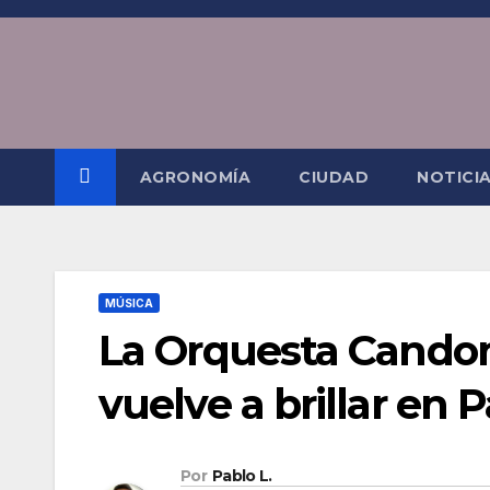
Saltar
al
contenido
AGRONOMÍA
CIUDAD
NOTICI
MÚSICA
La Orquesta Cando
vuelve a brillar en
Por
Pablo L.