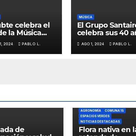
MÚSICA
ubte celebra el
El Grupo Santair
de la Música
celebra sus 40 
un festival en la
con folklore en
1, 2024
PABLO L.
AGO 1, 2024
PABLO L.
ción Carlos
Parque Centena
egrini
AGRONOMÍA
COMUNA 15
ESPACIOS VERDES
NOTICIAS DESTACADAS
nada de
Flora nativa en l