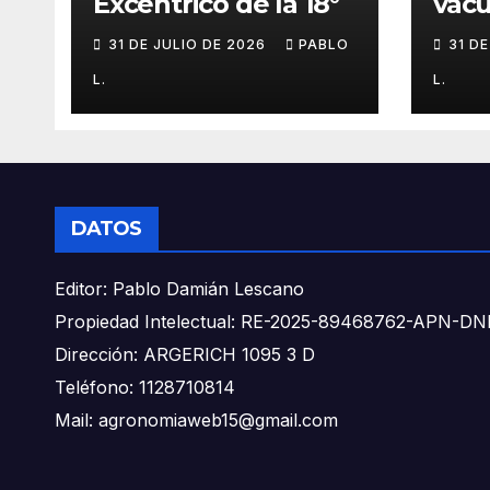
Excéntrico de la 18°
vacu
buca
31 DE JULIO DE 2026
PABLO
31 D
L.
L.
DATOS
Editor: Pablo Damián Lescano
Propiedad Intelectual: RE-2025-89468762-APN-
Dirección: ARGERICH 1095 3 D
Teléfono: 1128710814
Mail: agronomiaweb15@gmail.com