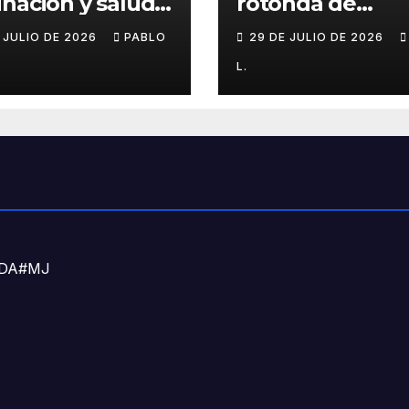
nación y salud
rotonda de
l para chicos
Agronomía
E JULIO DE 2026
PABLO
29 DE JULIO DE 2026
L.
DNDA#MJ