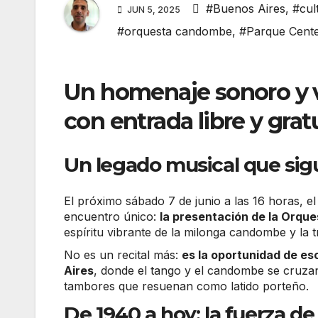
#Buenos Aires
,
#cul
JUN 5, 2025
#orquesta candombe
,
#Parque Cente
Un homenaje sonoro y vi
con entrada libre y grat
Un legado musical que sig
El próximo sábado 7 de junio a las 16 horas, e
encuentro único:
la presentación de la Orqu
espíritu vibrante de la milonga candombe y la t
No es un recital más:
es la oportunidad de es
Aires
, donde el tango y el candombe se cruzan
tambores que resuenan como latido porteño.
De 1940 a hoy: la fuerza de 