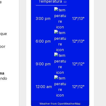
e
3:00 pm
13
°
/
13
°
 que
6:00 pm
12
°
/
13
°
 por
9:00 pm
12
°
/
12
°
ema
endo
12:00 am
12
°
/
12
°
Weather from OpenWeatherMap