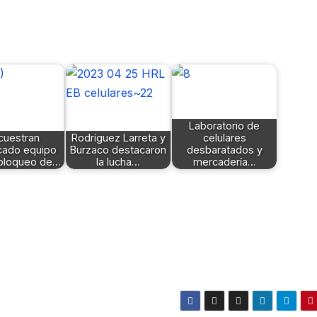
Laboratorio de
cuestran
Rodríguez Larreta y
celulares
icado equipo
Burzaco destacaron
desbaratados y
bloqueo de…
la lucha…
mercadería…