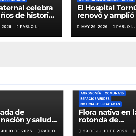
aternal celebra
El Hospital Torn
años de historia,
renovó y amplió
tidad y
servicio de
, 2026
PABLO L.
MAY 26, 2026
PABLO L.
ria barrial
Anatomía
Patológica en
Parque Chas
AGRONOMÍA
COMUNA 15
ESPACIOS VERDES
NOTICIAS DESTACADAS
nada de
Flora nativa en l
nación y salud
rotonda de
l para chicos
Agronomía
E JULIO DE 2026
PABLO
29 DE JULIO DE 2026