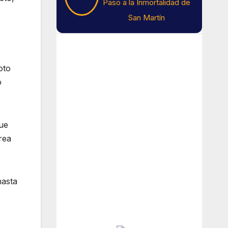
Paso a la Inmortalidad de
San Martín
Tiempo En Buenos
Aires
oto
o
Buenos Aires
5
°C
ue
rea
Cielo Claro
Amanecer:
7:41 am
hasta
Atardecer:
6:16 pm
Hourly Forecast