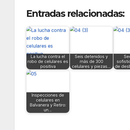
Entradas relacionadas:
La lucha contra el
Seis detenidos y
Se
robo de celulares es
más de 300
sofist
positiva
celulares y piezas…
de des
Inspecciones de
celulares en
Balvanera y Retiro:
un…