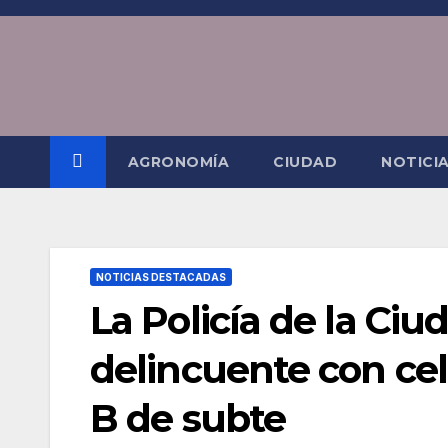
Saltar
al
contenido
AGRONOMÍA
CIUDAD
NOTICI
NOTICIAS DESTACADAS
La Policía de la Ci
delincuente con cel
B de subte