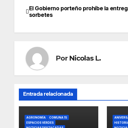
El Gobierno porteño prohíbe la entreg
Navegación
sorbetes
de
entradas
Por
Nicolas L.
Entrada relacionada
AGRONOMÍA
COMUNA 15
ANIVERS
ESPACIOS VERDES
HISTORI
NOTICIAS DESTACADAS
NOTICIA