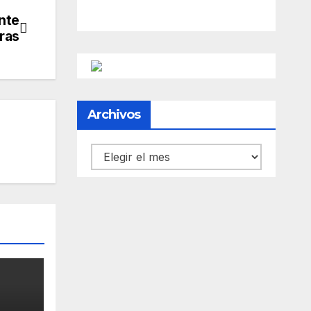
ante
ras
Archivos
Archivos