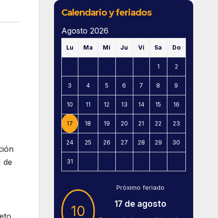
Calendario y feriados
Agosto 2026
Lu
Ma
Mi
Ju
Vi
Sa
Do
1
2
3
4
5
6
7
8
9
10
11
12
13
14
15
16
17
18
19
20
21
22
23
24
25
26
27
28
29
30
ción
I de
31
Próximo feriado
17 de agosto
10
eto,