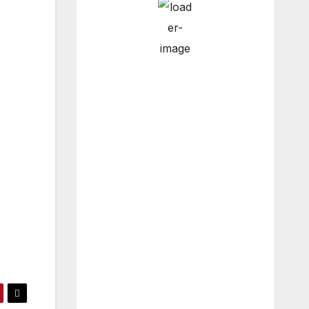
6:00 am
5
°
/
7
°
9:00 am
6
°
/
7
°
12:00
9
°
/
10
°
pm
3:00 pm
14
°
/
14
°
Weather from OpenWeatherMap