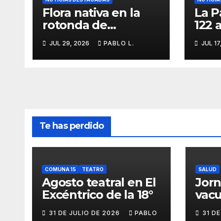
Flora nativa en la
La P
rotonda de
122 
Agronomía
iden
JUL 29, 2026
PABLO L.
JUL 17
memo
Te has perdido
COMUNA 15
TEATRO
SALUD
Agosto teatral en El
Jor
Excéntrico de la 18°
vacu
buca
31 DE JULIO DE 2026
PABLO
31 D