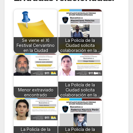
Se viene el XI
La Policía de la
Festival Cervantino
Ciudad solicita
en la Ciudad
colaboración en la…
La Policía de la
Menor extraviado
Ciudad solicita
encontrado
colaboración en la…
La Policía de la
La Policía de la