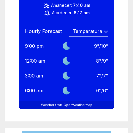
Amanecer:
7:40 am
Atardecer:
6:17 pm
Hourly Forecast
9:00 pm
9
°
/
10
°
12:00 am
8
°
/
9
°
3:00 am
7
°
/
7
°
6:00 am
6
°
/
6
°
Weather from OpenWeatherMap