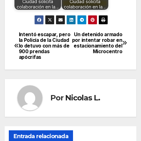
Ciudad solicita
Ciudad solicita
colaboración en la…
colaboración en la…
Intentó escapar, pero
Un detenido armado
Navegación
la Policía de la Ciudad
por intentar robar en
lo detuvo con más de
estacionamiento del
de
900 prendas
Microcentro
apócrifas
entradas
Por
Nicolas L.
Entrada relacionada