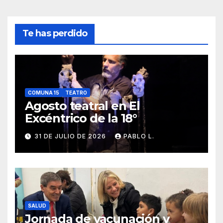
Te has perdido
COMUNA 15
TEATRO
Agosto teatral en El
Excéntrico de la 18°
31 DE JULIO DE 2026
PABLO L.
SALUD
Jornada de vacunación y