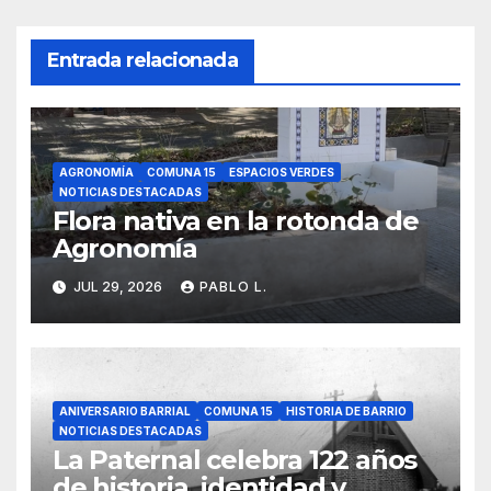
Entrada relacionada
AGRONOMÍA
COMUNA 15
ESPACIOS VERDES
NOTICIAS DESTACADAS
Flora nativa en la rotonda de
Agronomía
JUL 29, 2026
PABLO L.
ANIVERSARIO BARRIAL
COMUNA 15
HISTORIA DE BARRIO
NOTICIAS DESTACADAS
La Paternal celebra 122 años
de historia, identidad y