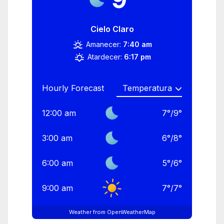
Cielo Claro
Amanecer:
7:40 am
Atardecer:
6:17 pm
Hourly Forecast
12:00 am
7
°
/
9
°
3:00 am
6
°
/
8
°
6:00 am
5
°
/
6
°
9:00 am
7
°
/
7
°
Weather from OpenWeatherMap