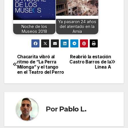
Ya pasaron 24 años
Noche de los
del atentado en la
Museos 2018
Amia
Chacarita vibró al
Reabrió la estación
Navegación
ritmo de “La Perra
Castro Barros de la
Milonga” y el tango
Línea A
de
en el Teatro del Perro
entradas
Por
Pablo L.