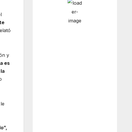
l
te
9:00 am
5
°
/
6
°
elató
12:00
9
°
/
11
°
pm
ón y
a es
 la
o
3:00 pm
14
°
/
14
°
le
6:00 pm
11
°
/
11
°
o”,
Weather from OpenWeatherMap