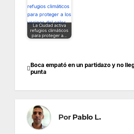
La Ciudad activa
refugios climáticos
para proteger a…
Boca empató en un partidazo y no lleg
Navegación
punta
de
entradas
Por
Pablo L.