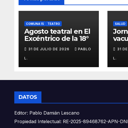
COMUNA 15
TEATRO
SALUD
Agosto teatral en El
Jor
Excéntrico de la 18°
vacu
buca
31 DE JULIO DE 2026
PABLO
31 D
L.
L.
DATOS
Editor: Pablo Damián Lescano
Propiedad Intelectual: RE-2025-89468762-APN-