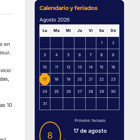
Calendario y feriados
Agosto 2026
Lu
Ma
Mi
Ju
Vi
Sa
Do
1
2
os en
esur.
3
4
5
6
7
8
9
10
11
12
13
14
15
16
vicio
adas,
17
18
19
20
21
22
23
24
25
26
27
28
29
30
31
as 10
Próximo feriado
17 de agosto
8
as),