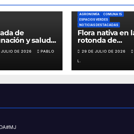
AGRONOMÍA
COMUNA 15
ESPACIOS VERDES
NOTICIAS DESTACADAS
nada de
Flora nativa en l
nación y salud
rotonda de
l para chicos
Agronomía
E JULIO DE 2026
PABLO
29 DE JULIO DE 2026
L.
DNDA#MJ