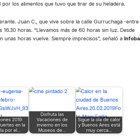
 por los alimentos que tuvo que tirar de su heladera.
erante. Juan C., que vive sobre la calle Gurruchaga -entre
las 16.30 horas. “Llevamos más de 60 horas sin luz. Desde
n unas horas vuelve. Siempre imprecisos”, señaló a
Infoba
Disfruta las
iones 2019:
Vacaciones de
Sigue la ola de calor
fuertes en la
invierno en los
y Buenos Aires está
lla por el…
Museos de…
muy cerca…