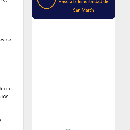
Paso a la Inmortalidad de
San Martín
Tiempo En Buenos
Aires
es de
Buenos Aires
5
°C
leció
Cielo Claro
 los
Amanecer:
7:39 am
Atardecer:
6:18 pm
s
Hourly Forecast