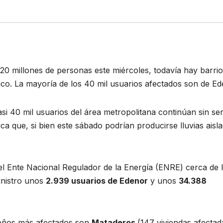
0 millones de personas este miércoles, todavía hay barri
rico. La mayoría de los 40 mil usuarios afectados son de Ed
si 40 mil usuarios del área metropolitana continúan sin ser
ica que, si bien este sábado podrían producirse lluvias aisl
el Ente Nacional Regulador de la Energía (ENRE) cerca de l
inistro unos
2.939 usuarios de Edenor
y unos
34.388
rteños más afectados son
Mataderos
(147 viviendas afectad