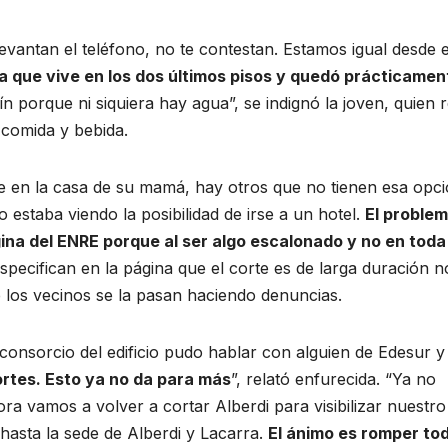
levantan el teléfono, no te contestan. Estamos igual desde e
a que vive en los dos últimos pisos y quedó prácticamen
 porque ni siquiera hay agua”, se indignó la joven, quien r
s comida y bebida.
e en la casa de su mamá, hay otros que no tienen esa opci
staba viendo la posibilidad de irse a un hotel.
El problem
gina del ENRE porque al ser algo escalonado y no en toda
 especifican en la página que el corte es de larga duración n
e los vecinos se la pasan haciendo denuncias.
onsorcio del edificio pudo hablar con alguien de Edesur y 
rtes. Esto ya no da para más
”, relató enfurecida. “Ya no
a vamos a volver a cortar Alberdi para visibilizar nuestro
hasta la sede de Alberdi y Lacarra.
El ánimo es romper tod