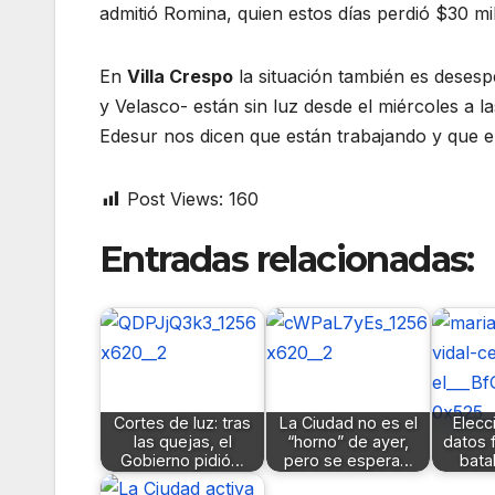
admitió Romina, quien estos días perdió $30 mil
En
Villa Crespo
la situación también es desesp
y Velasco- están sin luz desde el miércoles a 
Edesur nos dicen que están trabajando y que e
Post Views:
160
Entradas relacionadas:
Cortes de luz: tras
La Ciudad no es el
Elecc
las quejas, el
“horno” de ayer,
datos 
Gobierno pidió…
pero se espera…
bata