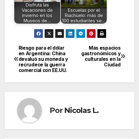
Disfruta las
Vacaciones de
Escuelas por el
invierno en los
Riachuelo: más de
Museos de…
100 estudiantes se…
Riesgo para el dólar
Más espacios
Navegación
en Argentina: China
gastronómicos y
devaluó su moneda y
culturales en la
de
recrudece la guerra
Ciudad
comercial con EE.UU.
entradas
Por
Nicolas L.