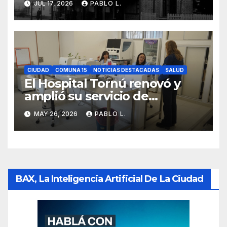
JUL 17, 2026
PABLO L.
CIUDAD
COMUNA 15
NOTICIAS DESTACADAS
SALUD
El Hospital Tornú renovó y
amplió su servicio de
Anatomía Patológica en
MAY 26, 2026
PABLO L.
Parque Chas
BAX, La Inteligencia Artificial De La Ciudad