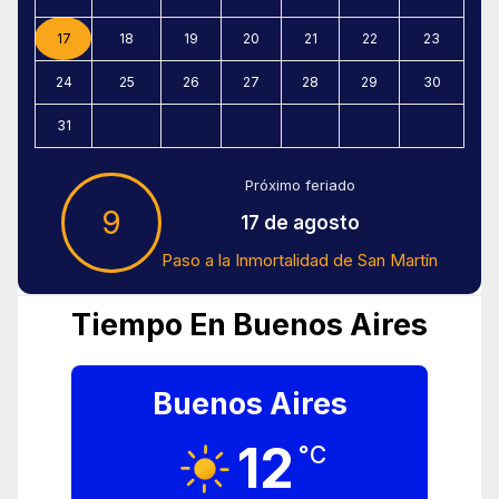
17
18
19
20
21
22
23
24
25
26
27
28
29
30
31
Próximo feriado
9
17 de agosto
Paso a la Inmortalidad de San Martín
Tiempo En Buenos Aires
Buenos Aires
12
°C