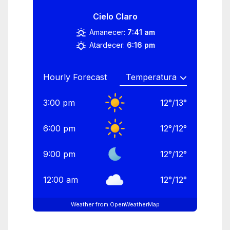
Cielo Claro
Amanecer:
7:41 am
Atardecer:
6:16 pm
Hourly Forecast
3:00 pm
12
°
/
13
°
6:00 pm
12
°
/
12
°
9:00 pm
12
°
/
12
°
12:00 am
12
°
/
12
°
Weather from OpenWeatherMap