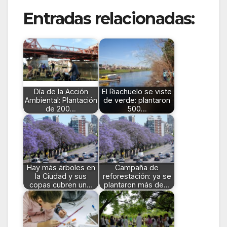
Entradas relacionadas:
Día de la Acción
El Riachuelo se viste
Ambiental: Plantación
de verde: plantaron
de 200…
500…
Hay más árboles en
Campaña de
la Ciudad y sus
reforestación: ya se
copas cubren un…
plantaron más de…