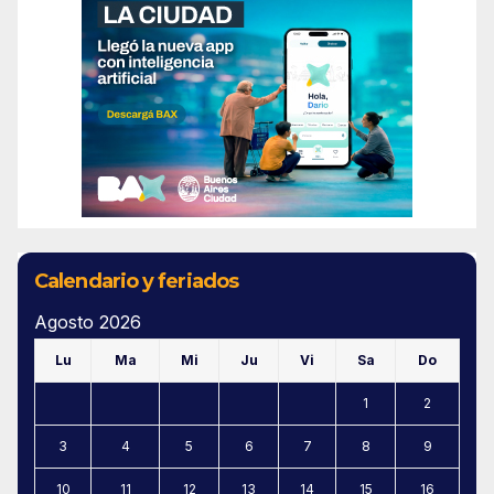
Calendario y feriados
Agosto 2026
Lu
Ma
Mi
Ju
Vi
Sa
Do
1
2
3
4
5
6
7
8
9
10
11
12
13
14
15
16