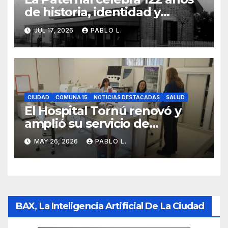
de historia, identidad y
memoria barrial
JUL 17, 2026
PABLO L.
CIUDAD
COMUNA 15
NOTICIAS DESTACADAS
SALUD
El Hospital Tornú renovó y
amplió su servicio de
Anatomía Patológica en
MAY 26, 2026
PABLO L.
Parque Chas
BAX, La Inteligencia Artificial De La Ciudad