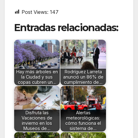
Post Views:
147
Entradas relacionadas:
Hay más árboles en
Rodríguez Larreta
la Ciudad y sus
anunció un 86% de
copas cubren un…
cumplimiento de…
Disfruta las
Alertas
Vacaciones de
meteorológicas:
invierno en los
cómo funciona el
Museos de…
sistema de…