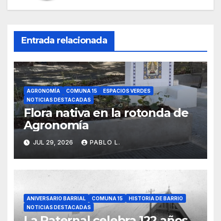
Entrada relacionada
AGRONOMÍA
COMUNA 15
ESPACIOS VERDES
NOTICIAS DESTACADAS
Flora nativa en la rotonda de
Agronomía
JUL 29, 2026
PABLO L.
ANIVERSARIO BARRIAL
COMUNA 15
HISTORIA DE BARRIO
NOTICIAS DESTACADAS
La Paternal celebra 122 años