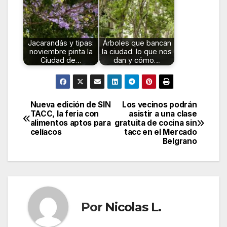
Jacarandás y tipas:
Árboles que bancan
noviembre pinta la
la ciudad: lo que nos
Ciudad de…
dan y cómo…
Nueva edición de SIN
Los vecinos podrán
Navegación
TACC, la feria con
asistir a una clase
alimentos aptos para
gratuita de cocina sin
de
celíacos
tacc en el Mercado
Belgrano
entradas
Por
Nicolas L.