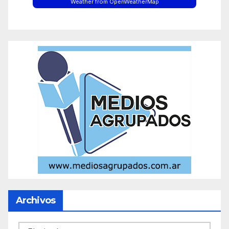
Weather from OpenWeatherMap
Archivos