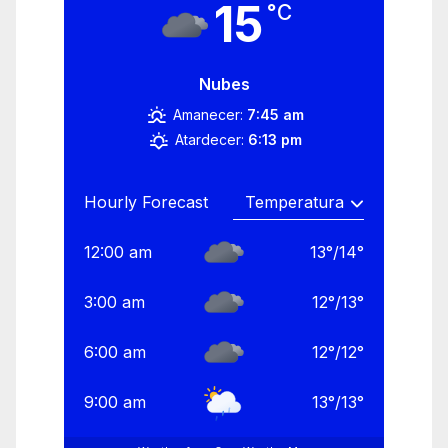
15
°C
Nubes
Amanecer:
7:45 am
Atardecer:
6:13 pm
Hourly Forecast
12:00 am
13
°
/
14
°
3:00 am
12
°
/
13
°
6:00 am
12
°
/
12
°
9:00 am
13
°
/
13
°