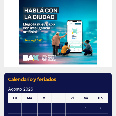
Calendario y feriados
Agosto 2026
Lu
Ma
Mi
Ju
Vi
Sa
Do
1
2