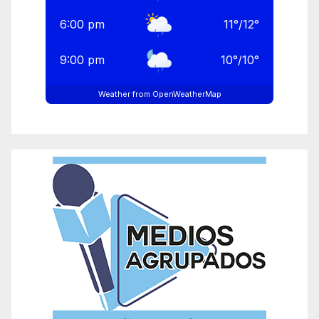
6:00 pm
11
°
/
12
°
9:00 pm
10
°
/
10
°
Weather from OpenWeatherMap