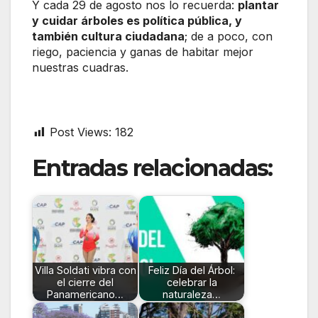
Y cada 29 de agosto nos lo recuerda:
plantar
y cuidar árboles es política pública, y
también cultura ciudadana
; de a poco, con
riego, paciencia y ganas de habitar mejor
nuestras cuadras.
Post Views:
182
Entradas relacionadas:
Villa Soldati vibra con
Feliz Día del Árbol:
el cierre del
celebrar la
Panamericano…
naturaleza…