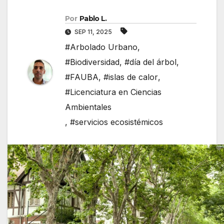
Por
Pablo L.
SEP 11, 2025
#Arbolado Urbano
,
#Biodiversidad
,
#día del árbol
,
#FAUBA
,
#islas de calor
,
#Licenciatura en Ciencias
Ambientales
,
#servicios ecosistémicos