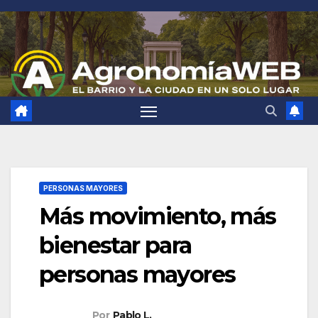
Saltar
al
contenido
PERSONAS MAYORES
Más movimiento, más
bienestar para
personas mayores
Por
Pablo L.