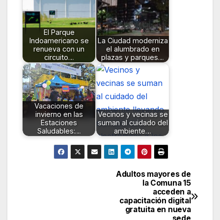
El Parque
Indoamericano se
La Ciudad moderniza
renueva con un
el alumbrado en
circuito…
plazas y parques…
Vacaciones de
invierno en las
Vecinos y vecinas se
Estaciones
suman al cuidado del
Saludables:…
ambiente…
Adultos mayores de
Navegación
la Comuna 15
acceden a
de
capacitación digital
gratuita en nueva
entradas
sede