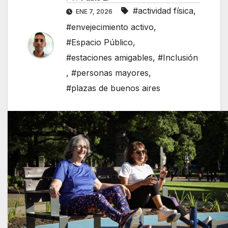
#actividad física
,
ENE 7, 2026
#envejecimiento activo
,
#Espacio Público
,
#estaciones amigables
,
#Inclusión
,
#personas mayores
,
#plazas de buenos aires