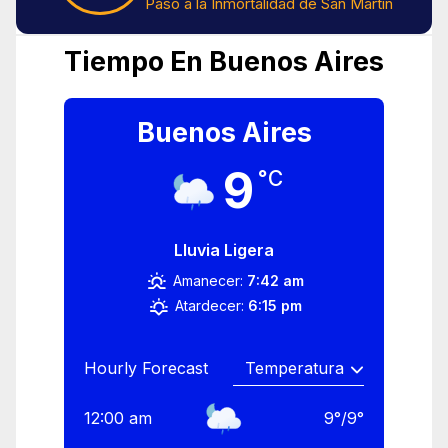
Paso a la Inmortalidad de San Martín
Tiempo En Buenos Aires
Buenos Aires
9
°C
Lluvia Ligera
Amanecer:
7:42 am
Atardecer:
6:15 pm
Hourly Forecast
12:00 am
9
°
/
9
°