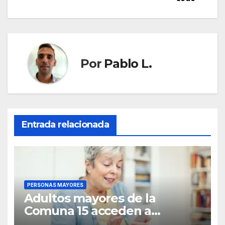
Por
Pablo L.
Entrada relacionada
PERSONAS MAYORES
Adultos mayores de la
Comuna 15 acceden a
capacitación digital gratuita