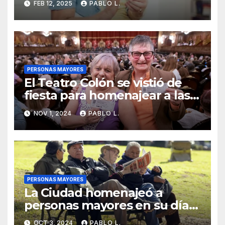
FEB 12, 2025
PABLO L.
en nueva sede
PERSONAS MAYORES
El Teatro Colón se vistió de
fiesta para homenajear a las
personas mayores
NOV 1, 2024
PABLO L.
PERSONAS MAYORES
La Ciudad homenajeó a
personas mayores en su día
internacional
OCT 3, 2024
PABLO L.