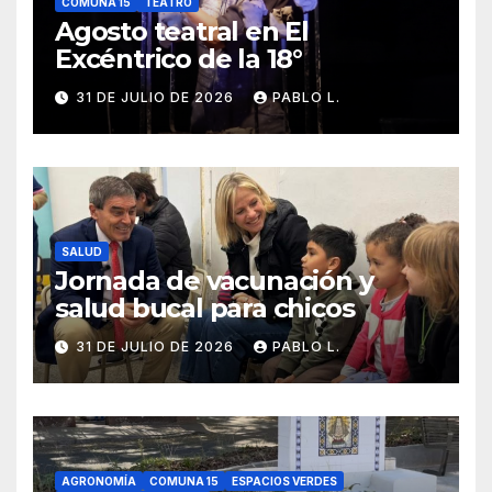
COMUNA 15
TEATRO
Agosto teatral en El
Excéntrico de la 18°
31 DE JULIO DE 2026
PABLO L.
SALUD
Jornada de vacunación y
salud bucal para chicos
31 DE JULIO DE 2026
PABLO L.
AGRONOMÍA
COMUNA 15
ESPACIOS VERDES