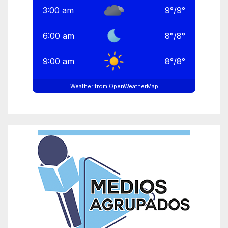
3:00 am
9
°
/
9
°
6:00 am
8
°
/
8
°
9:00 am
8
°
/
8
°
Weather from OpenWeatherMap