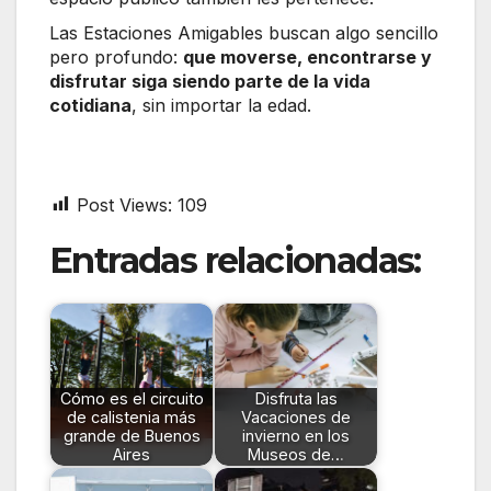
Las Estaciones Amigables buscan algo sencillo
pero profundo:
que moverse, encontrarse y
disfrutar siga siendo parte de la vida
cotidiana
, sin importar la edad.
Post Views:
109
Entradas relacionadas:
Cómo es el circuito
Disfruta las
de calistenia más
Vacaciones de
grande de Buenos
invierno en los
Aires
Museos de…