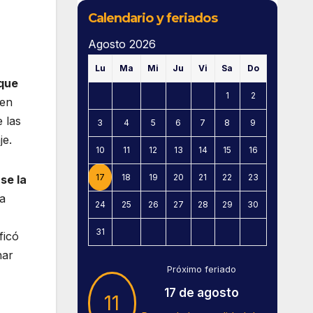
Calendario y feriados
Agosto 2026
Lu
Ma
Mi
Ju
Vi
Sa
Do
que
1
2
 en
 las
3
4
5
6
7
8
9
je.
10
11
12
13
14
15
16
17
18
19
20
21
22
23
se la
la
24
25
26
27
28
29
30
31
ficó
nar
Próximo feriado
17 de agosto
11