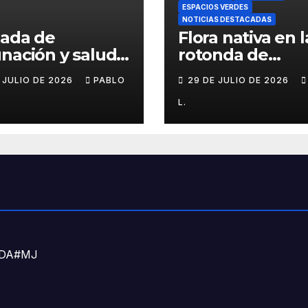
ESPACIOS VERDES
NOTICIAS DESTACADAS
nada de
Flora nativa en l
nación y salud
rotonda de
l para chicos
Agronomía
E JULIO DE 2026
PABLO
29 DE JULIO DE 2026
L.
DNDA#MJ