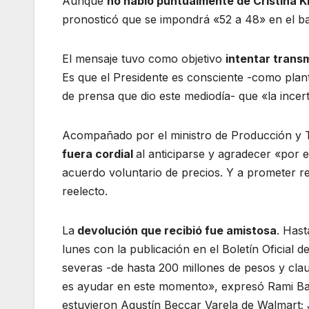
Aunque
no habló puntualmente de Cristina K
pronosticó que se impondrá «52 a 48» en el ba
El mensaje tuvo como objetivo
intentar transm
Es que el Presidente es consciente -como plan
de prensa que dio este mediodía- que «la incer
Acompañado por el ministro de Producción y T
fuera cordial
al anticiparse y agradecer «por 
acuerdo voluntario de precios. Y a prometer r
reelecto.
La
devolución que recibió fue amistosa
. Hast
lunes con la publicación en el Boletín Oficial 
severas -de hasta 200 millones de pesos y clau
es ayudar en este momento», expresó Rami Bat
estuvieron Agustín Beccar Varela de Walmart;