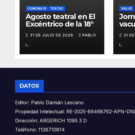
COMUNA 15
TEATRO
SALUD
Agosto teatral en El
Jor
Excéntrico de la 18°
vacu
buca
31 DE JULIO DE 2026
PABLO
31 D
L.
L.
DATOS
Editor: Pablo Damián Lescano
Propiedad Intelectual: RE-2025-89468762-APN-
Dirección: ARGERICH 1095 3 D
Teléfono: 1128710814