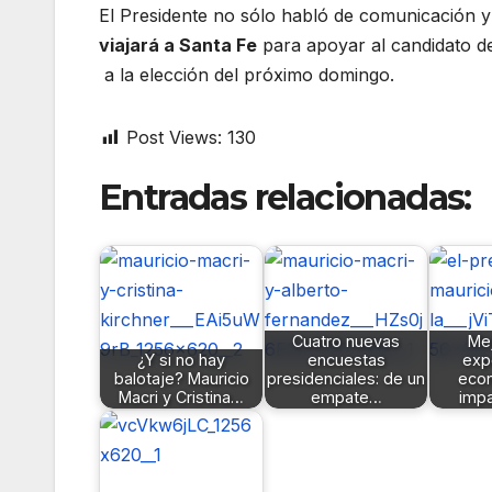
El Presidente no sólo habló de comunicación y 
viajará a Santa Fe
para apoyar al candidato de
a la elección del próximo domingo.
Post Views:
130
Entradas relacionadas:
Cuatro nuevas
Mej
¿Y si no hay
encuestas
exp
balotaje? Mauricio
presidenciales: de un
eco
Macri y Cristina…
empate…
imp