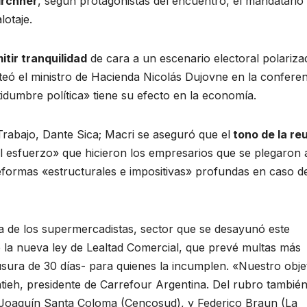
irchner
, según protagonistas del encuentro, el mandatario
lotaje.
itir tranquilidad
de cara a un escenario electoral polariza
teó el ministro de Hacienda Nicolás Dujovne en la conferen
tidumbre política» tiene su efecto en la economía.
rabajo, Dante Sica; Macri se aseguró que el
tono de la re
el esfuerzo» que hicieron los empresarios que se plegaron 
eformas «estructurales e impositivas» profundas en caso d
a de los supermercadistas, sector que se desayunó este
de la nueva ley de Lealtad Comercial, que prevé multas más
sura de 30 días- para quienes la incumplen. «Nuestro obje
ieh, presidente de Carrefour Argentina. Del rubro tambié
 Joaquín Santa Coloma (Cencosud), y Federico Braun (La