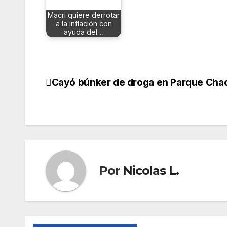
Macri quiere derrotar
a la inflación con
ayuda del…
Cayó búnker de droga en Parque Ch
Navegación
de
entradas
Por
Nicolas L.