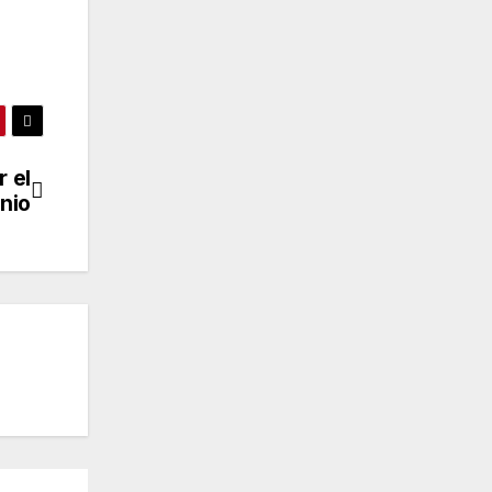
 el
nio