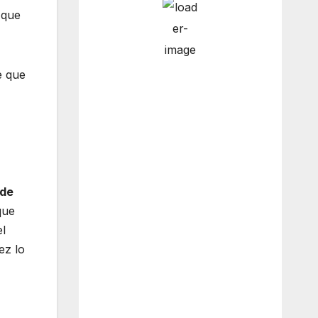
 que
12:00
14
°
/
15
°
pm
e que
3:00 pm
14
°
/
14
°
6:00 pm
11
°
/
12
°
 de
que
el
ez lo
9:00 pm
10
°
/
10
°
Weather from OpenWeatherMap