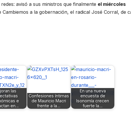
redes: avisó a sus ministros que finalmente
el miércoles
 Cambiemos a la gobernación, el radical José Corral, de c
oran las
En una nueva
ectativas
Confesiones íntimas
encuesta de
nómicas e
de Mauricio Macri
Isonomía crecen
actan en…
frente a la…
fuerte la…