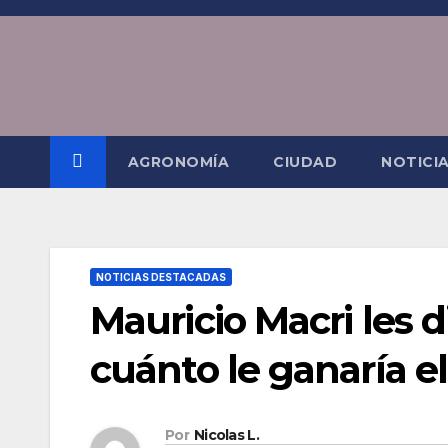
Saltar
al
contenido
AGRONOMÍA
CIUDAD
NOTICI
NOTICIAS DESTACADAS
Mauricio Macri les d
cuánto le ganaría el
Por
Nicolas L.