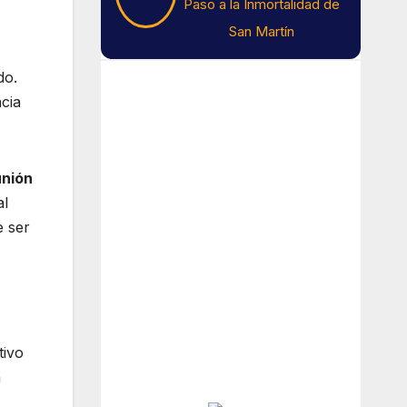
Paso a la Inmortalidad de
San Martín
do.
Tiempo En Buenos
cia
Aires
Buenos Aires
unión
al
14
°C
e ser
Lluvia Ligera
Amanecer:
7:42 am
Atardecer:
6:15 pm
tivo
n
Hourly Forecast