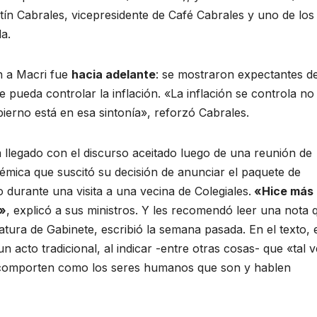
n Cabrales, vicepresidente de Café Cabrales y uno de los
a.
on a Macri fue
hacia adelante
: se mostraron expectantes d
 pueda controlar la inflación. «La inflación se controla no
bierno está en esa sintonía», reforzó Cabrales.
 llegado con el discurso aceitado luego de una reunión de
émica que suscitó su decisión de anunciar el paquete de
durante una visita a una vecina de Colegiales.
«Hice más
í»
, explicó a sus ministros. Y les recomendó leer una nota 
tura de Gabinete, escribió la semana pasada. En el texto, 
n acto tradicional, al indicar -entre otras cosas- que «tal v
e comporten como los seres humanos que son y hablen