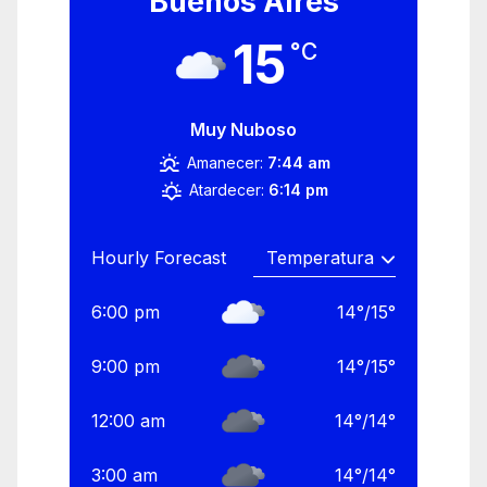
Buenos Aires
15
°C
Muy Nuboso
Amanecer:
7:44 am
Atardecer:
6:14 pm
Hourly Forecast
6:00 pm
14
°
/
15
°
9:00 pm
14
°
/
15
°
12:00 am
14
°
/
14
°
3:00 am
14
°
/
14
°