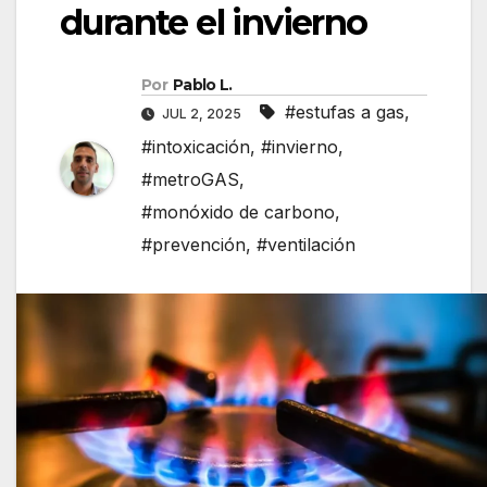
durante el invierno
Por
Pablo L.
#estufas a gas
,
JUL 2, 2025
#intoxicación
,
#invierno
,
#metroGAS
,
#monóxido de carbono
,
#prevención
,
#ventilación