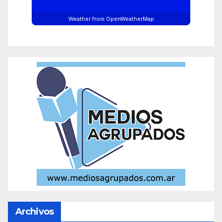
Weather from OpenWeatherMap
Archivos