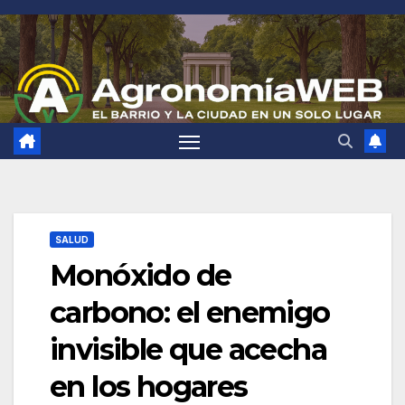
Saltar
al
contenido
SALUD
Monóxido de
carbono: el enemigo
invisible que acecha
en los hogares