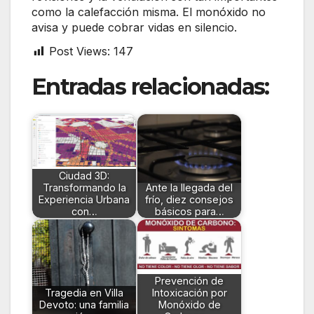
como la calefacción misma. El monóxido no
avisa y puede cobrar vidas en silencio.
Post Views:
147
Entradas relacionadas:
Ciudad 3D:
Transformando la
Ante la llegada del
Experiencia Urbana
frío, diez consejos
con…
básicos para…
Prevención de
Tragedia en Villa
Intoxicación por
Devoto: una familia
Monóxido de