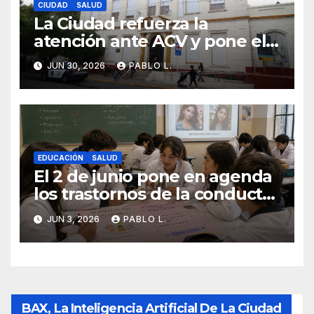
CIUDAD
SALUD
La Ciudad refuerza la
atención ante ACV y pone el
foco en la prevención
JUN 30, 2026
PABLO L.
EDUCACIÓN
SALUD
El 2 de junio pone en agenda
los trastornos de la conducta
alimentaria
JUN 3, 2026
PABLO L.
BAX, La Inteligencia Artificial De La Ciudad