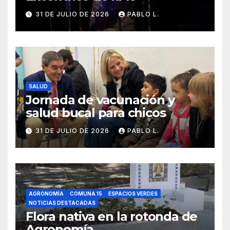
31 DE JULIO DE 2026
PABLO L.
SALUD
Jornada de vacunación y
salud bucal para chicos
31 DE JULIO DE 2026
PABLO L.
AGRONOMÍA
COMUNA 15
ESPACIOS VERDES
NOTICIAS DESTACADAS
Flora nativa en la rotonda de
Agronomía