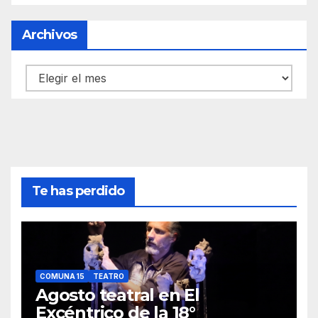
Archivos
Archivos
Te has perdido
COMUNA 15
TEATRO
Agosto teatral en El
Excéntrico de la 18°