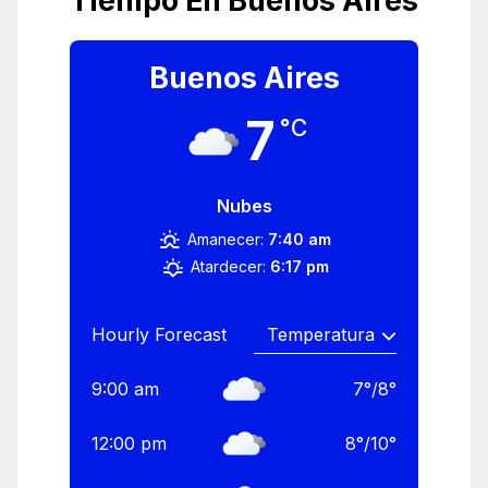
Tiempo En Buenos Aires
Buenos Aires
7
°C
Nubes
Amanecer:
7:40 am
Atardecer:
6:17 pm
Hourly Forecast
9:00 am
7
°
/
8
°
12:00 pm
8
°
/
10
°