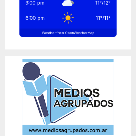
3:00 pm
11
°
/
12
°
6:00 pm
11
°
/
11
°
Weather from OpenWeatherMap