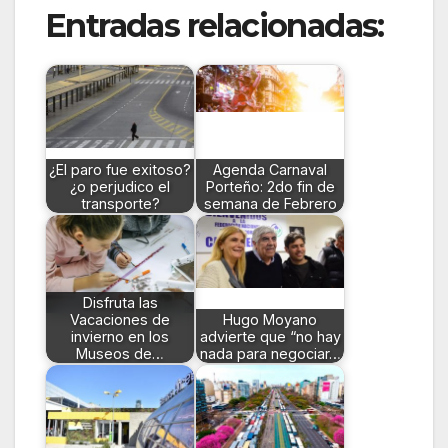
Entradas relacionadas:
¿El paro fue exitoso?
Agenda Carnaval
¿o perjudico el
Porteño: 2do fin de
transporte?
semana de Febrero
Disfruta las
Vacaciones de
Hugo Moyano
invierno en los
advierte que “no hay
Museos de…
nada para negociar…