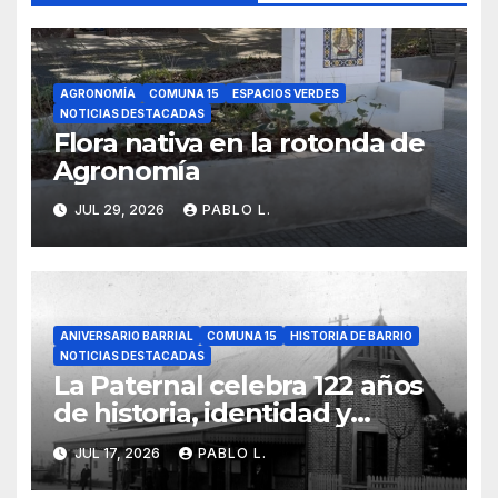
AGRONOMÍA
COMUNA 15
ESPACIOS VERDES
NOTICIAS DESTACADAS
Flora nativa en la rotonda de
Agronomía
JUL 29, 2026
PABLO L.
ANIVERSARIO BARRIAL
COMUNA 15
HISTORIA DE BARRIO
NOTICIAS DESTACADAS
La Paternal celebra 122 años
de historia, identidad y
memoria barrial
JUL 17, 2026
PABLO L.