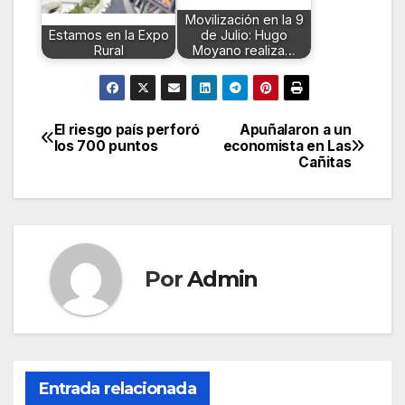
Movilización en la 9
Estamos en la Expo
de Julio: Hugo
Rural
Moyano realiza…
El riesgo país perforó
Apuñalaron a un
Navegación
los 700 puntos
economista en Las
Cañitas
de
entradas
Por
Admin
Entrada relacionada