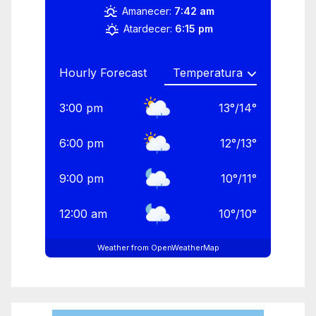
Amanecer:
7:42 am
Atardecer:
6:15 pm
Hourly Forecast
3:00 pm
13
°
/
14
°
6:00 pm
12
°
/
13
°
9:00 pm
10
°
/
11
°
12:00 am
10
°
/
10
°
Weather from OpenWeatherMap