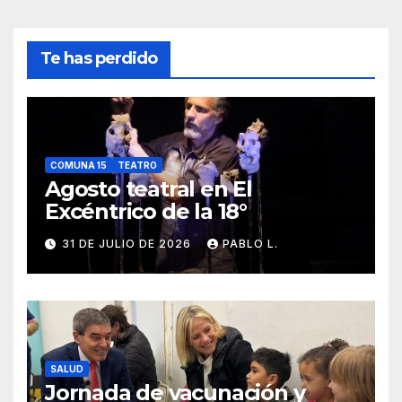
Te has perdido
COMUNA 15
TEATRO
Agosto teatral en El
Excéntrico de la 18°
31 DE JULIO DE 2026
PABLO L.
SALUD
Jornada de vacunación y