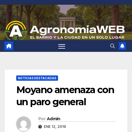
Saltar
al
contenido
NOTICIAS DESTACADAS
Moyano amenaza con
un paro general
Por
Admin
ENE 12, 2019