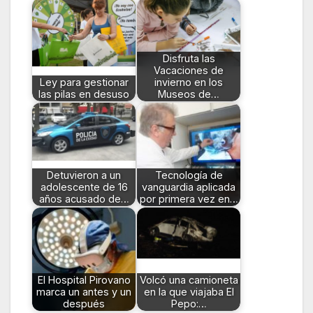
Disfruta las
Vacaciones de
Ley para gestionar
invierno en los
las pilas en desuso
Museos de…
Detuvieron a un
Tecnología de
adolescente de 16
vanguardia aplicada
años acusado de…
por primera vez en…
El Hospital Pirovano
Volcó una camioneta
marca un antes y un
en la que viajaba El
después
Pepo:…