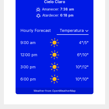
Cielo Claro
Amanecer:
7:38 am
Atardecer:
6:18 pm
Hourly Forecast
9:00 am
4
°
/
5
°
12:00 pm
6
°
/
10
°
3:00 pm
10
°
/
12
°
6:00 pm
10
°
/
10
°
Weather from OpenWeatherMap