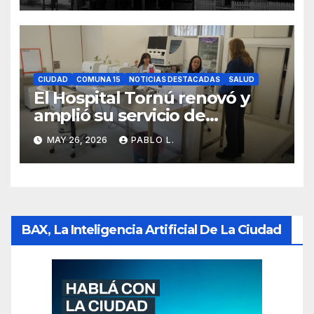
CIUDAD
COMUNA 15
NOTICIAS DESTACADAS
SALUD
El Hospital Tornú renovó y
amplió su servicio de
Anatomía Patológica en
MAY 26, 2026
PABLO L.
Parque Chas
BAX, La Inteligencia Artificial De La Ciudad