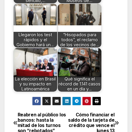
sencillo,…
Museos de…
Llegaron los test
“Hisopados para
rápidos y el
todos”, el reclamo
Gobierno hará un…
de los vecinos de…
La elección en Brasil
Qué significa el
y su impacto en
récord de 1.141 casos
Latinoamérica
en un día y…
Reabren al público los
Cómo financiar el
Navegación
bancos: hasta la
saldo de la tarjeta de
mitad de los turnos
crédito que vence el
de
son “rebotados”
lunes 13