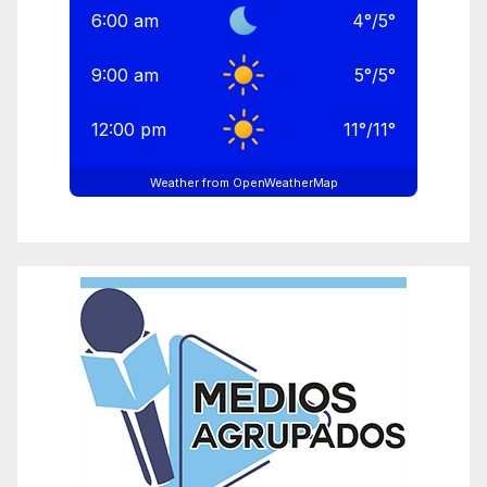
6:00 am
4
°
/
5
°
9:00 am
5
°
/
5
°
12:00 pm
11
°
/
11
°
Weather from OpenWeatherMap