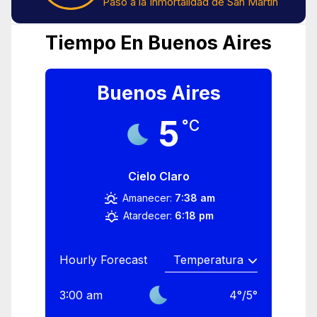
Paso a la Inmortalidad de San Martín
Tiempo En Buenos Aires
Buenos Aires
5
°C
Cielo Claro
Amanecer:
7:38 am
Atardecer:
6:18 pm
Hourly Forecast
3:00 am
4
°
/
5
°