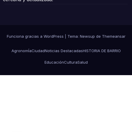
Funciona gracias a WordPress
|
Tema:
Newsup
de
Themeansar
AgronomÍa
Ciudad
Noticias Destacadas
HISTORIA DE BARRIO
Educación
Cultura
Salud