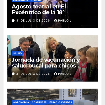
COMUNA 15
TEATRO
Agosto teatral en El
Excéntrico de la 18°
31 DE JULIO DE 2026
PABLO L.
SALUD
Jornada de vacunación y
salud bucal para chicos
31 DE JULIO DE 2026
PABLO L.
AGRONOMÍA
COMUNA 15
ESPACIOS VERDES