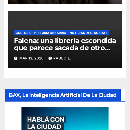
CULTURA
HISTORIA DE BARRIO
NOTICIAS DESTACADAS
Falena: una librería escondida
que parece sacada de otro
mundo
MAR 13, 2026
PABLO L.
BAX, La Inteligencia Artificial De La Ciudad