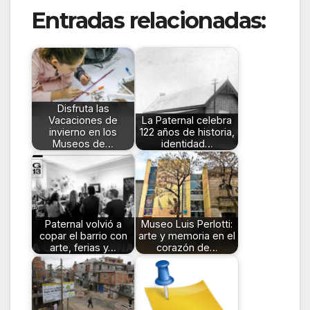
Entradas relacionadas:
Disfruta las
Vacaciones de
La Paternal celebra
invierno en los
122 años de historia,
Museos de…
identidad…
Paternal volvió a
Museo Luis Perlotti:
copar el barrio con
arte y memoria en el
arte, ferias y…
corazón de…