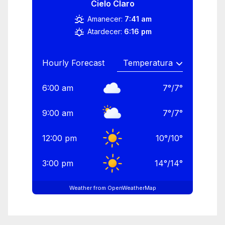
Cielo Claro
Amanecer:
7:41 am
Atardecer:
6:16 pm
Hourly Forecast
6:00 am
7
°
/
7
°
9:00 am
7
°
/
7
°
12:00 pm
10
°
/
10
°
3:00 pm
14
°
/
14
°
Weather from OpenWeatherMap