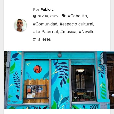
Por
Pablo L.
#Caballito
,
SEP 19, 2025
#Comunidad
,
#espacio cultural
,
#La Paternal
,
#música
,
#Neville
,
#Talleres