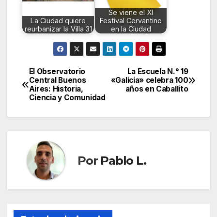
Se viene el XI
La Ciudad quiere
Festival Cervantino
reurbanizar la Villa 31
en la Ciudad
El Observatorio
La Escuela N.° 19
Navegación
Central Buenos
«Galicia» celebra 100
Aires: Historia,
años en Caballito
de
Ciencia y Comunidad
entradas
Por
Pablo L.