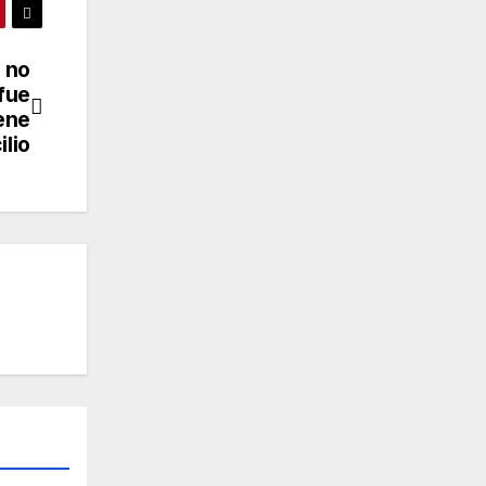
 no
 fue
ene
ilio