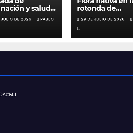
nada de
Flora nativa en l
nación y salud
rotonda de
l para chicos
Agronomía
E JULIO DE 2026
PABLO
29 DE JULIO DE 2026
L.
DNDA#MJ