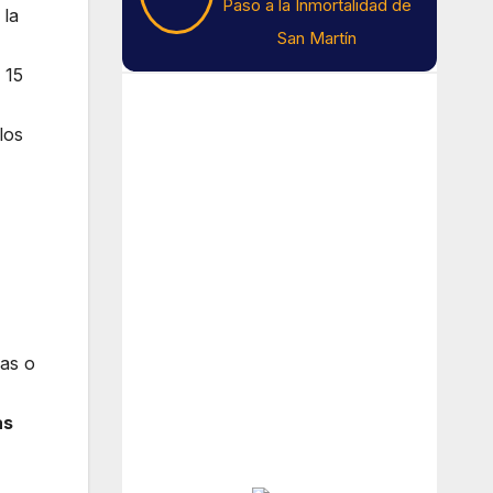
Paso a la Inmortalidad de
 la
San Martín
 15
Tiempo En Buenos
Aires
los
Buenos Aires
15
°C
Nubes
nas o
Amanecer:
7:44 am
Atardecer:
6:14 pm
as
Hourly Forecast