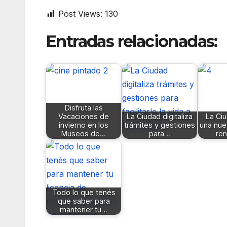
Post Views:
130
Entradas relacionadas:
Disfruta las
Vacaciones de
La Ciudad digitaliza
La Ciu
invierno en los
trámites y gestiones
una nue
Museos de…
para…
ren
Todo lo que tenés
que saber para
mantener tu…