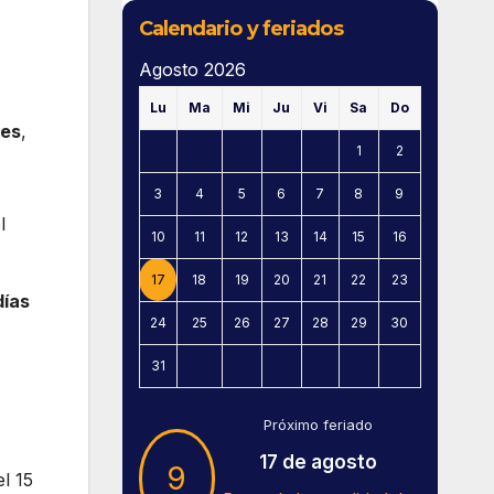
Calendario y feriados
Agosto 2026
Lu
Ma
Mi
Ju
Vi
Sa
Do
les
,
1
2
3
4
5
6
7
8
9
l
10
11
12
13
14
15
16
17
18
19
20
21
22
23
días
24
25
26
27
28
29
30
31
Próximo feriado
17 de agosto
9
l 15