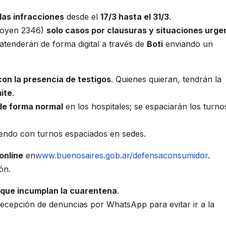
las infracciones
desde el
17/3 hasta el 31/3
.
igoyen 2346)
solo casos por clausuras y situaciones urge
atenderán de forma digital a través de
Boti
enviando un
con la presencia de testigos
. Quienes quieran, tendrán la
ite
.
de forma normal
en los hospitales; se espaciarán los turno
iendo con turnos espaciados en sedes.
online
en
www.buenosaires.gob.ar/defensaconsumidor
.
ón.
que incumplan la cuarentena
.
recepción de denuncias por WhatsApp para evitar ir a la