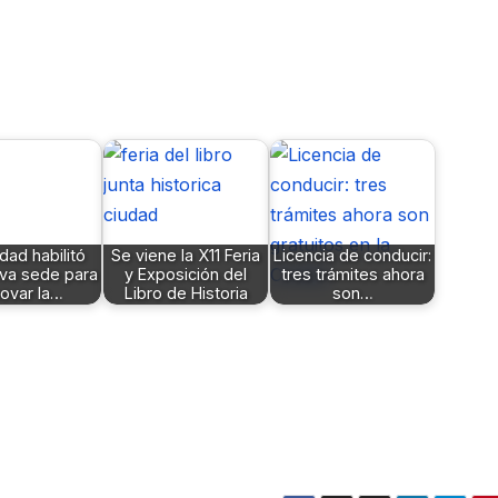
dad habilitó
Se viene la X11 Feria
Licencia de conducir:
va sede para
y Exposición del
tres trámites ahora
ovar la…
Libro de Historia
son…