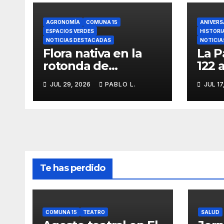
AGRONOMÍA
COMUNA 15
ANIVERS
ESPACIOS VERDES
HISTORI
NOTICIAS DESTACADAS
NOTICIA
Flora nativa en la
La P
rotonda de
122 
Agronomía
iden
JUL 29, 2026
PABLO L.
JUL 17
memo
Te has perdido
COMUNA 15
TEATRO
SALUD