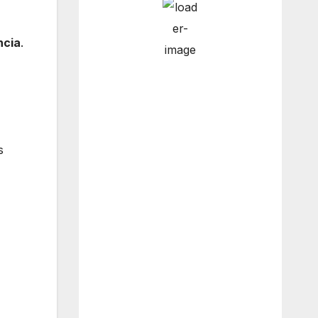
ncia
.
6:00 pm
14
°
/
15
°
9:00 pm
14
°
/
15
°
s
12:00 am
14
°
/
14
°
3:00 am
14
°
/
14
°
Weather from OpenWeatherMap