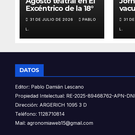
Agosto teatral en El
Jor
Excéntrico de la 18°
vacu
buca
31 DE JULIO DE 2026
PABLO
31 D
L.
L.
DATOS
Editor: Pablo Damián Lescano
Propiedad Intelectual: RE-2025-89468762-APN-
Dirección: ARGERICH 1095 3 D
Teléfono: 1128710814
Mail: agronomiaweb15@gmail.com