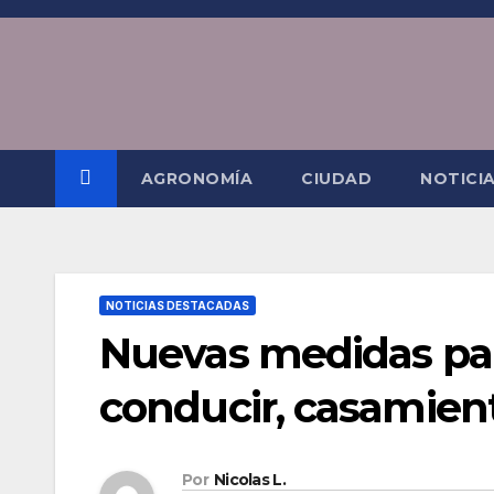
Saltar
al
contenido
AGRONOMÍA
CIUDAD
NOTICI
NOTICIAS DESTACADAS
Nuevas medidas para
conducir, casamient
Por
Nicolas L.