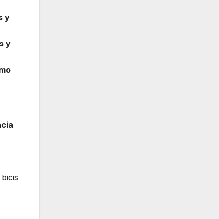
s y
s y
tmo
ncia
 bicis