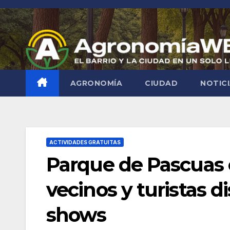
Saltar
al
contenido
AGRONOMÍA
CIUDAD
NOTIC
ACTIVIDADES GRATUITAS
Parque de Pascuas e
vecinos y turistas d
shows