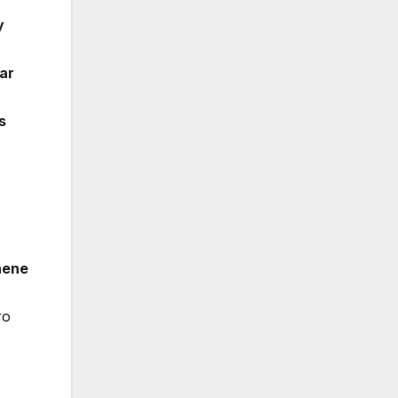
y
ar
s
nene
ro