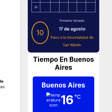
31
Próximo feriado
17 de agosto
10
Paso a la Inmortalidad de
San Martín
Tiempo En Buenos
Aires
de
Buenos Aires
tes
16
°C