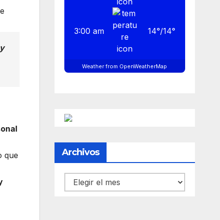
se
3:00 am
14
°
/
14
°
 y
Weather from OpenWeatherMap
sonal
Archivos
o que
Archivos
y