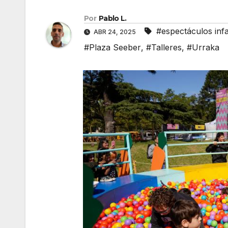
Por
Pablo L.
#espectáculos infa
ABR 24, 2025
#Plaza Seeber
,
#Talleres
,
#Urraka