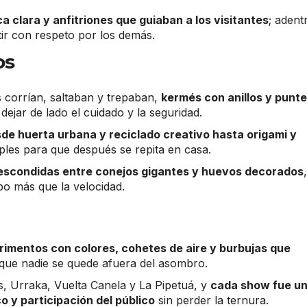
a clara y anfitriones que guiaban a los visitantes
; adentr
tir con respeto por los demás.
os
 corrían, saltaban y trepaban,
kermés con anillos y punte
 dejar de lado el cuidado y la seguridad.
de huerta urbana y reciclado creativo hasta origami y
mples para que después se repita en casa.
 escondidas entre conejos gigantes y huevos decorados
po más que la velocidad.
rimentos con colores, cohetes de aire y burbujas que
a que nadie se quede afuera del asombro.
, Urraka, Vuelta Canela y La Pipetuá, y
cada show fue u
o y participación del público
sin perder la ternura.