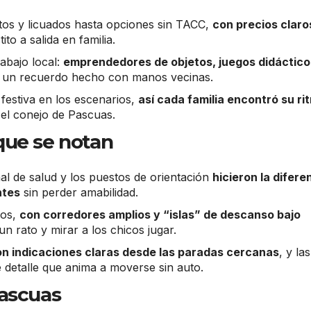
tos y licuados hasta opciones sin TACC,
con precios claro
tito a salida en familia.
abajo local:
emprendedores de objetos, juegos didáctico
se un recuerdo hecho con manos vecinas.
 festiva en los escenarios,
así cada familia encontró su ri
 el conejo de Pascuas.
que se notan
nal de salud y los puestos de orientación
hicieron la difere
ntes
sin perder amabilidad.
dos,
con corredores amplios y “islas” de descanso bajo
un rato y mirar a los chicos jugar.
on indicaciones claras desde las paradas cercanas
, y las
 detalle que anima a moverse sin auto.
Pascuas