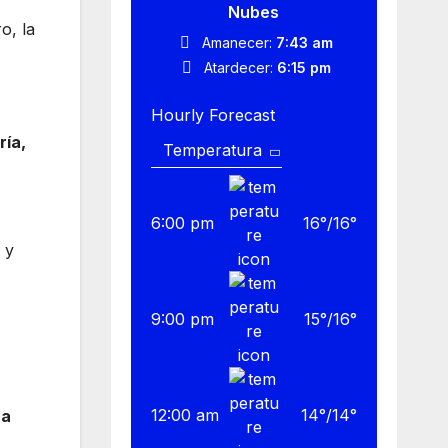
Nubes
o, la
Amanecer:
7:43 am
Atardecer:
6:15 pm
Hourly Forecast
ría,
6:00 pm
16
°
/
16
°
, y
9:00 pm
15
°
/
16
°
12:00 am
14
°
/
14
°
na