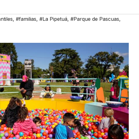
ntiles
,
#familias
,
#La Pipetuá
,
#Parque de Pascuas
,