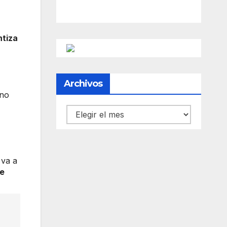
ntiza
Archivos
 no
Archivos
 va a
te