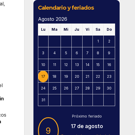
al
,
Calendario y feriados
Agosto 2026
Lu
Ma
Mi
Ju
Vi
Sa
Do
1
2
3
4
5
6
7
8
9
10
11
12
13
14
15
16
17
18
19
20
21
22
23
el
24
25
26
27
28
29
30
in
31
cos
Próximo feriado
a
17 de agosto
9