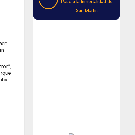
Paso a la Inmortalidad de
San Martín
Tiempo En Buenos
Aires
nado
un
Buenos Aires
ror”,
8
°C
orque
rdia
.
Nubes Dispersas
Amanecer:
7:40 am
Atardecer:
6:17 pm
Hourly Forecast