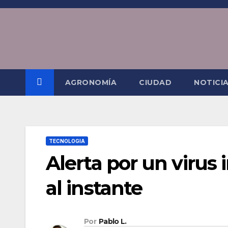
Saltar
al
contenido
AGRONOMÍA
CIUDAD
NOTICI
TECNOLOGIA
Alerta por un virus
al instante
Por
Pablo L.