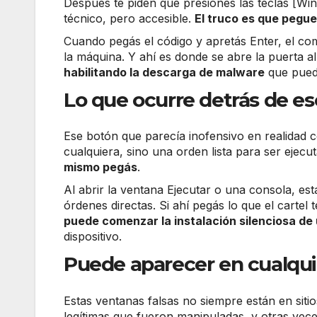
Después te piden que presiones las teclas [Wi
técnico, pero accesible.
El truco es que pegue
Cuando pegás el código y apretás Enter, el co
la máquina. Y ahí es donde se abre la puerta 
habilitando la descarga de malware
que pued
Lo que ocurre detrás de e
Ese botón que parecía inofensivo en realidad c
cualquiera, sino una orden lista para ser ejecu
mismo pegás
.
Al abrir la ventana Ejecutar o una consola, e
órdenes directas. Si ahí pegás lo que el cartel 
puede comenzar la instalación silenciosa de 
dispositivo.
Puede aparecer en cualqui
Estas ventanas falsas no siempre están en si
legítimas que fueron manipuladas, y otras vec