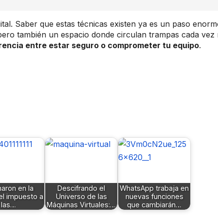
gital. Saber que estas técnicas existen ya es un paso enorm
 pero también un espacio donde circulan trampas cada vez
erencia entre estar seguro o comprometer tu equipo
.
naron en la
Descifrando el
WhatsApp trabaja en
el impuesto a
Universo de las
nuevas funciones
las…
Máquinas Virtuales:…
que cambiarán…