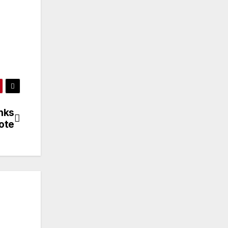
inks
ote