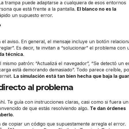
a trampa puede adaptarse a cualquiera de esos entornos
rsona que está frente a la pantalla.
El blanco no es la
ápido un supuesto error.
?
el aviso. En general, el mensaje incluye un botón relacio
rreglar”. Es decir, te invitan a “solucionar” el problema con 
da técnica
.
l mismo patrón: “Actualizá el navegador”, “Se detectó un er
arga está demorando demasiado”. Todo parece creíble, p
ternet.
La simulación está tan bien hecha que baja la gua
 directo al problema
hí. Te guía con instrucciones claras, casi como si fuera un
 convencido de que estás resolviendo algo.
Te dan órdenes
aberlo
.
 de copiar un código que supuestamente arregla el error.