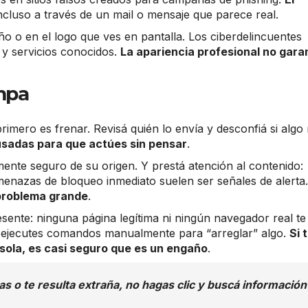
incluso a través de un mail o mensaje que parece real.
ño o en el logo que ves en pantalla. Los ciberdelincuentes
 y servicios conocidos.
La apariencia profesional no gara
ampa
rimero es frenar. Revisá quién lo envía y desconfiá si algo
usadas para que actúes sin pensar
.
ente seguro de su origen. Y prestá atención al contenido:
enazas de bloqueo inmediato suelen ser señales de alerta.
problema grande
.
ente: ninguna página legítima ni ningún navegador real te
e ejecutes comandos manualmente para “arreglar” algo.
Si 
sola, es casi seguro que es un engaño
.
s o te resulta extraña, no hagas clic y buscá información