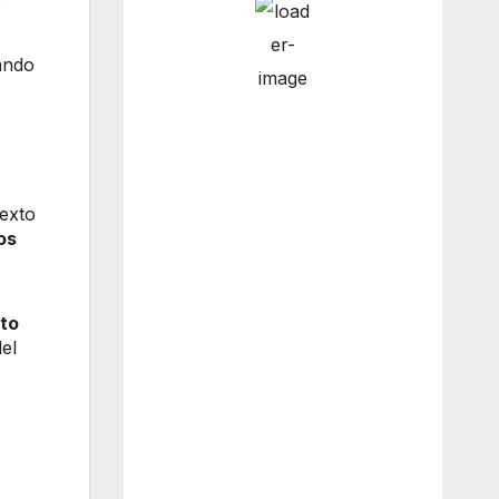
e
ando
3:00 am
8
°
/
9
°
6:00 am
8
°
/
8
°
texto
os
9:00 am
8
°
/
8
°
to
el
12:00
11
°
/
11
°
pm
Weather from OpenWeatherMap