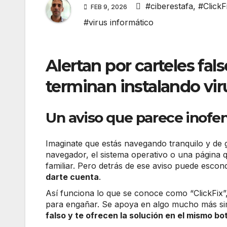
#ciberestafa
,
#ClickF
FEB 9, 2026
#virus informático
Alertan por carteles fal
terminan instalando vi
Un aviso que parece inofen
Imaginate que estás navegando tranquilo y de g
navegador, el sistema operativo o una página q
familiar. Pero detrás de ese aviso puede esco
darte cuenta
.
Así funciona lo que se conoce como “ClickFix”
para engañar. Se apoya en algo mucho más sim
falso y te ofrecen la solución en el mismo bo