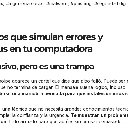
ix
,
#ingeniería social
,
#malware
,
#phishing
,
#seguridad digit
sos que simulan errores y
rus en tu computadora
sivo, pero es una trampa
olpe aparece un cartel que dice que algo falló. Puede ser 
ue no termina de cargar. El mensaje suena lógico, incluso
nderse
una maniobra pensada para que instales un virus s
, una técnica que no necesita grandes conocimientos técni
ple: la confianza y la urgencia.
Te muestran un problem
tón
, todo armado para que actúes sin pensar demasiado.