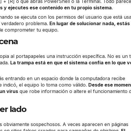
n] + [R] o que abras PowerShell o la Terminal. Todo parec
s y ejecutes ese contenido en tu propio sistema
.
mando se ejecuta con los permisos del usuario que está us
al verdadero problema.
En lugar de solucionar nada, estás
e comprometer tu equipo.
scena
opia al portapapeles una instrucción específica. No es un 
tada.
La trampa está en que el sistema confía en lo que v
stás entrando en un espacio donde la computadora recibe
te indicó, el equipo lo toma como válido.
Desde ese momen
un virus
que robe información o altere el funcionamiento d
er lado
tios obviamente sospechosos. A veces aparecen en páginas
es en sitios falsos creados para campañas de phishing.
El