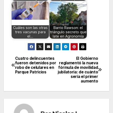
Cuáles son las otras
Barrio Rawson: el
tres vacunas para
triángulo secreto que
el…
late en Agronomía
Cuatro delincuentes
El Gobierno
Navegación
fueron detenidos por
reglamentó la nueva
robo de celulares en
fórmula de movilidad
de
Parque Patricios
jubilatoria: de cuánto
sería el primer
entradas
aumento