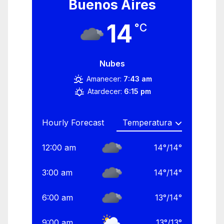
Buenos Aires
14
°C
Nubes
Amanecer:
7:43 am
Atardecer:
6:15 pm
Hourly Forecast
12:00 am
14
°
/
14
°
3:00 am
14
°
/
14
°
6:00 am
13
°
/
14
°
9:00 am
13
°
/
13
°