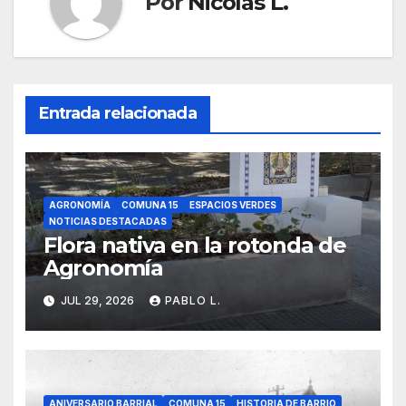
Por
Nicolas L.
Entrada relacionada
AGRONOMÍA
COMUNA 15
ESPACIOS VERDES
NOTICIAS DESTACADAS
Flora nativa en la rotonda de
Agronomía
JUL 29, 2026
PABLO L.
ANIVERSARIO BARRIAL
COMUNA 15
HISTORIA DE BARRIO