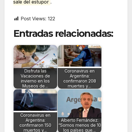
sale del estupor
.
Post Views:
122
Entradas relacionadas:
Disfruta las
Coronavirus en
Vacaciones de
Argentina:
invierno en los
confirmaron 208
Museos de…
muertes y…
Coronavirus en
Argentina:
Alberto Fernández:
confirmaron 150
“Somos menos de 10
muertos y…
los países que…