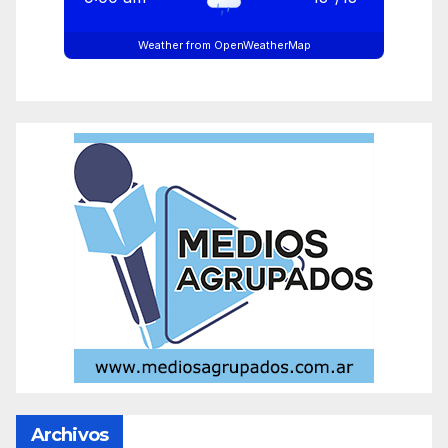
Weather from OpenWeatherMap
Archivos