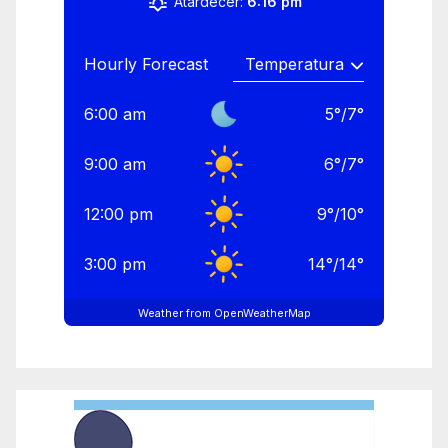
Atardecer:
6:16 pm
Hourly Forecast
6:00 am
5
°
/
7
°
9:00 am
6
°
/
7
°
12:00 pm
9
°
/
10
°
3:00 pm
14
°
/
14
°
Weather from OpenWeatherMap