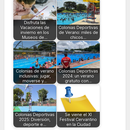
Disfruta las
Vacaciones de
Colonias Deportivas
invierno en los
de Verano: miles de
Museos de…
chicos…
Colonias de verano
Colonias Deportivas
inclusivas: jugar,
2024: un verano
moverse y…
gratuito con…
Colonias Deportivas
Se viene el XI
2025: Diversión,
Festival Cervantino
deporte e…
en la Ciudad