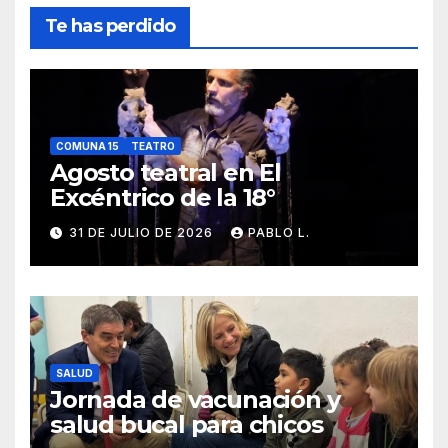
Te has perdido
COMUNA 15
TEATRO
Agosto teatral en El
Excéntrico de la 18°
31 DE JULIO DE 2026
PABLO L.
SALUD
Jornada de vacunación y
salud bucal para chicos