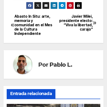
Abasto In Situ: arte,
Javier Milei,
Navegación
memoria y
presidente electo:
comunidad en el Mes
“Viva la libertad,
de
de la Cultura
carajo”
Independiente
entradas
Por
Pablo L.
Entrada relacionada