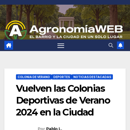
Saltar
al
contenido
COLONIA DE VERANO
DEPORTES
NOTICIAS DESTACADAS
Vuelven las Colonias
Deportivas de Verano
2024 en la Ciudad
Por
Pablo L.