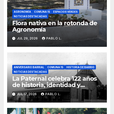
AGRONOMÍA
COMUNA 15
ESPACIOS VERDES
NOTICIAS DESTACADAS
Flora nativa en la rotonda de
Agronomía
JUL 29, 2026
PABLO L.
ANIVERSARIO BARRIAL
COMUNA 15
HISTORIA DE BARRIO
NOTICIAS DESTACADAS
La Paternal celebra 122 años
de historia, identidad y
memoria barrial
JUL 17, 2026
PABLO L.