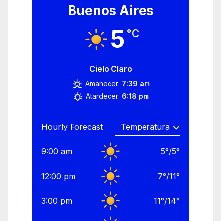
Buenos Aires
5
°C
Cielo Claro
Amanecer:
7:39 am
Atardecer:
6:18 pm
Hourly Forecast
9:00 am
5
°
/
5
°
12:00 pm
7
°
/
11
°
3:00 pm
11
°
/
14
°