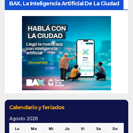
BAX, La Inteligencia Artificial De La Ciudad
Calendario y feriados
Agosto 2026
Lu
Ma
Mi
Ju
Vi
Sa
Do