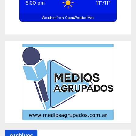
6:00 pm
11
°
/
11
°
Weather from OpenWeatherMap
Archivos