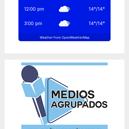
12:00 pm
14
°
/
14
°
3:00 pm
14
°
/
14
°
Weather from OpenWeatherMap