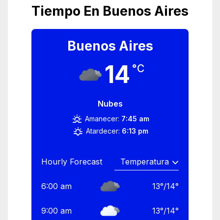
Tiempo En Buenos Aires
Buenos Aires
14
°C
Nubes
Amanecer:
7:45 am
Atardecer:
6:13 pm
Hourly Forecast
6:00 am
13
°
/
14
°
9:00 am
13
°
/
14
°