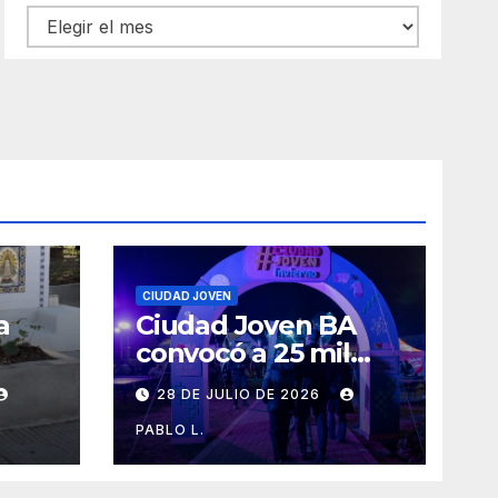
Archivos
CIUDAD JOVEN
a
Ciudad Joven BA
convocó a 25 mil
personas
28 DE JULIO DE 2026
PABLO L.