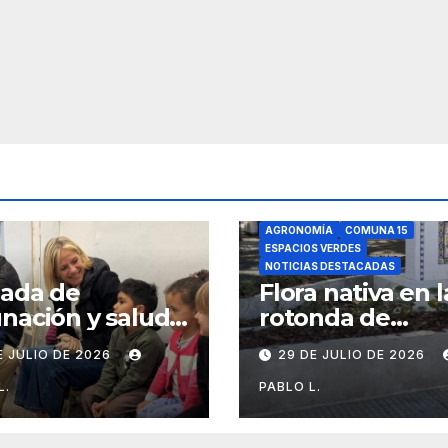
AGRONOMÍA
COMUNA 15
ESPACIOS VERDES
NOTICIAS DESTACADAS
nada de
Flora nativa en l
nación y salud
rotonda de
l para chicos
Agronomía
E JULIO DE 2026
29 DE JULIO DE 2026
L.
PABLO L.