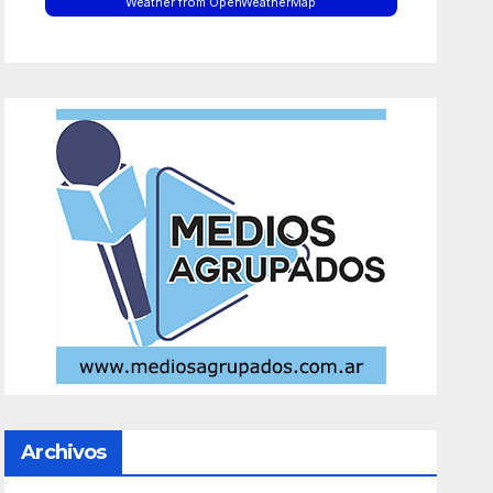
Weather from OpenWeatherMap
Archivos