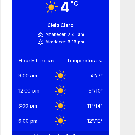
4
°C
Cielo Claro
Amanecer:
7:41 am
Atardecer:
6:16 pm
Hourly Forecast
9:00 am
4
°
/
7
°
12:00 pm
6
°
/
10
°
3:00 pm
11
°
/
14
°
6:00 pm
12
°
/
12
°