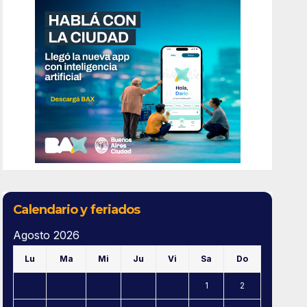
Calendario y feriados
Agosto 2026
Lu
Ma
Mi
Ju
Vi
Sa
Do
1
2