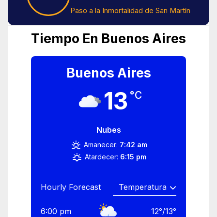
Paso a la Inmortalidad de San Martín
Tiempo En Buenos Aires
Buenos Aires
13
°C
Nubes
Amanecer:
7:42 am
Atardecer:
6:15 pm
Hourly Forecast
6:00 pm
12
°
/
13
°