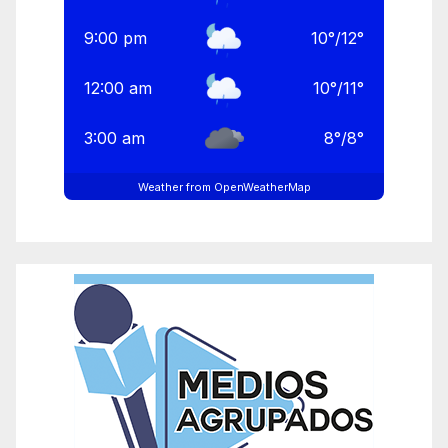
9:00 pm
10
°
/
12
°
12:00 am
10
°
/
11
°
3:00 am
8
°
/
8
°
Weather from OpenWeatherMap