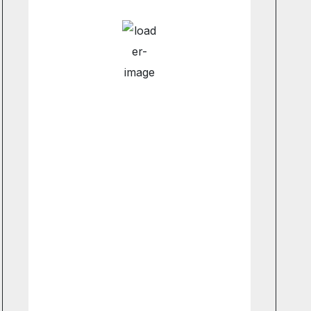
Hourly Forecast
3:00 pm
12
°
/
12
°
6:00 pm
11
°
/
12
°
9:00 pm
10
°
/
10
°
12:00 am
8
°
/
8
°
Weather from OpenWeatherMap