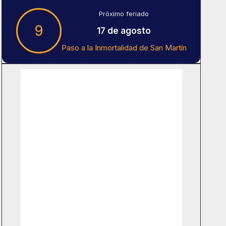
Próximo feriado
9
17 de agosto
Paso a la Inmortalidad de San Martín
Tiempo En Buenos Aires
Buenos Aires
12
°C
Nubes
Amanecer:
7:40 am
Atardecer:
6:17 pm