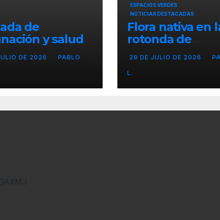
ESPACIOS VERDES
NOTICIAS DESTACADAS
nada de
Flora nativa en l
nación y salud
rotonda de
l para chicos
Agronomía
JULIO DE 2026
PABLO
29 DE JULIO DE 2026
P
L.
DNDA#MJ