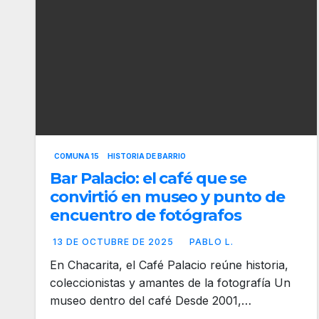
COMUNA 15
HISTORIA DE BARRIO
Bar Palacio: el café que se
convirtió en museo y punto de
encuentro de fotógrafos
13 DE OCTUBRE DE 2025
PABLO L.
En Chacarita, el Café Palacio reúne historia,
coleccionistas y amantes de la fotografía Un
museo dentro del café Desde 2001,…