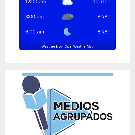
12:00 am
10
°
/
10
°
3:00 am
8
°
/
8
°
6:00 am
8
°
/
8
°
Weather from OpenWeatherMap