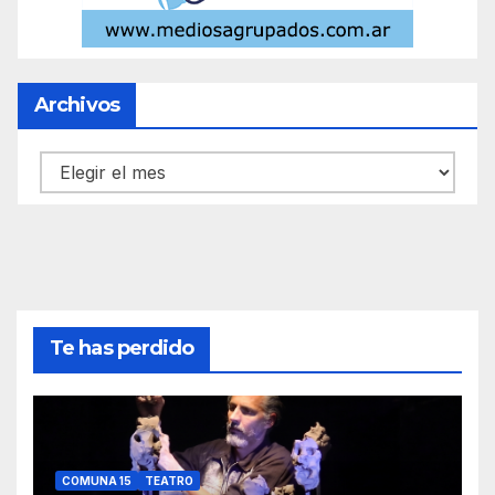
Archivos
Archivos
Te has perdido
COMUNA 15
TEATRO