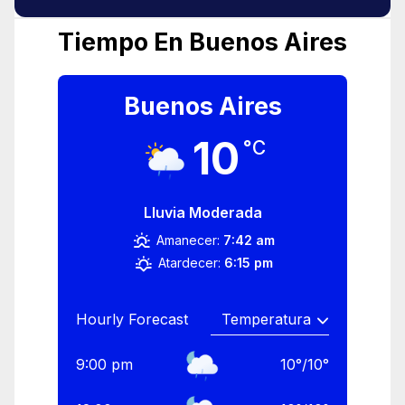
Tiempo En Buenos Aires
Buenos Aires
10
°C
Lluvia Moderada
Amanecer:
7:42 am
Atardecer:
6:15 pm
Hourly Forecast
9:00 pm
10
°
/
10
°