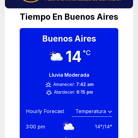
Tiempo En Buenos Aires
Buenos Aires
14
°C
Lluvia Moderada
Amanecer:
7:42 am
Atardecer:
6:15 pm
Hourly Forecast
3:00 pm
14
°
/
14
°