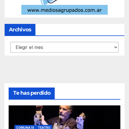
Archivos
Archivos
Te has perdido
COMUNA 15
TEATRO