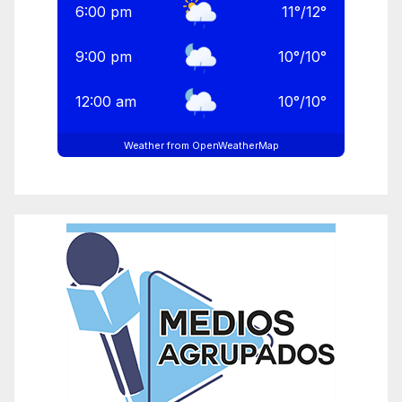
6:00 pm
11
°
/
12
°
9:00 pm
10
°
/
10
°
12:00 am
10
°
/
10
°
Weather from OpenWeatherMap