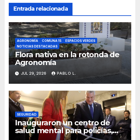
Entrada relacionada
AGRONOMÍA
COMUNA 15
ESPACIOS VERDES
NOTICIAS DESTACADAS
Flora nativa en la rotonda de
Agronomía
JUL 29, 2026
PABLO L.
SEGURIDAD
Inauguraron un centro de
salud mental para policías,
bomberos y sus familias