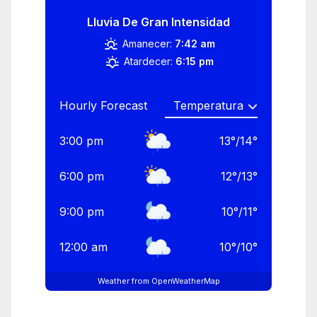
Lluvia De Gran Intensidad
Amanecer:
7:42 am
Atardecer:
6:15 pm
Hourly Forecast
3:00 pm
13
°
/
14
°
6:00 pm
12
°
/
13
°
9:00 pm
10
°
/
11
°
12:00 am
10
°
/
10
°
Weather from OpenWeatherMap