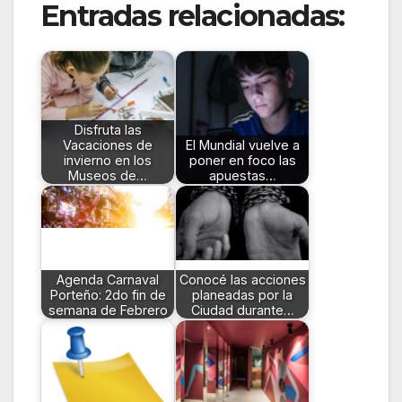
Entradas relacionadas:
Disfruta las
Vacaciones de
El Mundial vuelve a
invierno en los
poner en foco las
Museos de…
apuestas…
Agenda Carnaval
Conocé las acciones
Porteño: 2do fin de
planeadas por la
semana de Febrero
Ciudad durante…