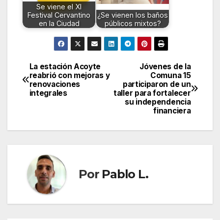
Se viene el XI
Festival Cervantino
¿Se vienen los baños
en la Ciudad
públicos mixtos?
La estación Acoyte
Jóvenes de la
Navegación
reabrió con mejoras y
Comuna 15
renovaciones
participaron de un
de
integrales
taller para fortalecer
su independencia
entradas
financiera
Por
Pablo L.