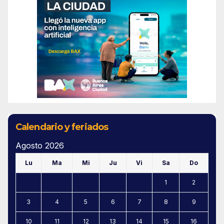
Calendario y feriados
Agosto 2026
Lu
Ma
Mi
Ju
Vi
Sa
Do
1
2
3
4
5
6
7
8
9
10
11
12
13
14
15
16