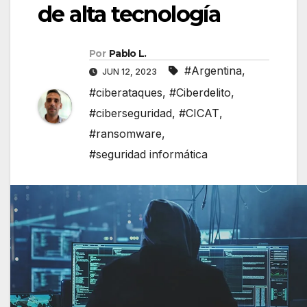
de alta tecnología
Por
Pablo L.
#Argentina
,
JUN 12, 2023
#ciberataques
,
#Ciberdelito
,
#ciberseguridad
,
#CICAT
,
#ransomware
,
#seguridad informática