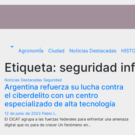
Saltar
al
contenido
AgronomÍa
Ciudad
Noticias Destacadas
HISTO
Etiqueta:
seguridad in
Noticias Destacadas
Seguridad
Argentina refuerza su lucha contra
el ciberdelito con un centro
especializado de alta tecnología
12 de junio de 2023
Pablo L.
El CICAT agrupa a las fuerzas federales para enfrentar una amenaza
digital que no para de crecer Un fenómeno en…