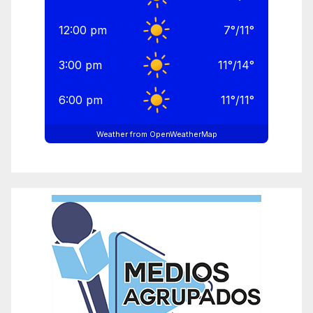
12:00 pm
7
°
/
11
°
3:00 pm
11
°
/
14
°
6:00 pm
11
°
/
11
°
Weather from OpenWeatherMap