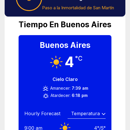
Paso a la Inmortalidad de San Martín
Tiempo En Buenos Aires
Buenos Aires
4
°C
Cielo Claro
Amanecer:
7:39 am
Atardecer:
6:18 pm
Hourly Forecast
9:00 am
4
°
/
5
°