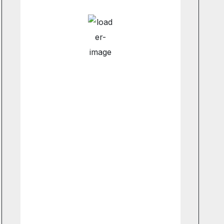
Hourly Forecast
6:00 am
13
°
/
14
°
9:00 am
13
°
/
13
°
12:00 pm
16
°
/
16
°
3:00 pm
15
°
/
15
°
Weather from OpenWeatherMap