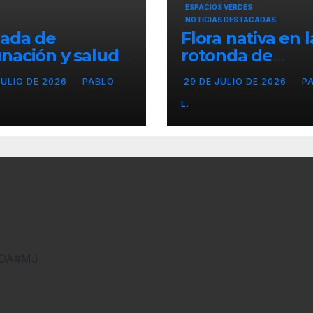
ESPACIOS VERDES
NOTICIAS DESTACADAS
nada de
Flora nativa en l
nación y salud
rotonda de
l para chicos
Agronomía
JULIO DE 2026
PABLO
29 DE JULIO DE 2026
P
L.
DNDA#MJ