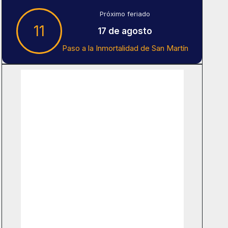
Próximo feriado
11
17 de agosto
Paso a la Inmortalidad de San Martín
Tiempo En Buenos Aires
Buenos Aires
14
°C
Nubes
Amanecer:
7:42 am
Atardecer:
6:15 pm