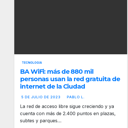
TECNOLOGIA
BA WiFi: más de 880 mil
personas usan la red gratuita de
internet de la Ciudad
5 DE JULIO DE 2023
PABLO L.
La red de acceso libre sigue creciendo y ya
cuenta con más de 2.400 puntos en plazas,
subtes y parques…